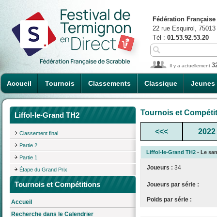
Fédération Française
22 rue Esquirol, 75013
Tél :
01.53.92.53.20
3
Il y a actuellement
Accueil
Tournois
Classements
Classique
Jeunes
Tournois et Compéti
Liffol-le-Grand TH2
<<<
2022
Classement final
Partie 2
Liffol-le-Grand TH2
- Le sam
Partie 1
Joueurs :
34
Étape du Grand Prix
Tournois et Compétitions
Joueurs par série :
Poids par série :
Accueil
Recherche dans le Calendrier