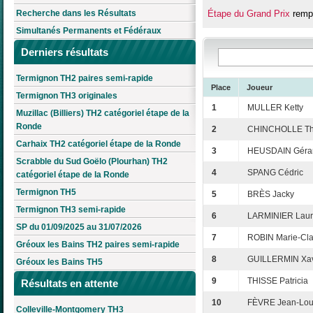
Recherche dans les Résultats
Étape du Grand Prix
rempo
Simultanés Permanents et Fédéraux
Derniers résultats
Termignon TH2 paires semi-rapide
Place
Joueur
Termignon TH3 originales
1
MULLER Ketty
Muzillac (Billiers) TH2 catégoriel étape de la
Ronde
2
CHINCHOLLE Thi
Carhaix TH2 catégoriel étape de la Ronde
3
HEUSDAIN Géra
Scrabble du Sud Goëlo (Plourhan) TH2
4
SPANG Cédric
catégoriel étape de la Ronde
Termignon TH5
5
BRÈS Jacky
Termignon TH3 semi-rapide
6
LARMINIER Laur
SP du 01/09/2025 au 31/07/2026
7
ROBIN Marie-Cla
Gréoux les Bains TH2 paires semi-rapide
8
GUILLERMIN Xav
Gréoux les Bains TH5
9
THISSE Patricia
Résultats en attente
10
FÈVRE Jean-Lou
Colleville-Montgomery TH3