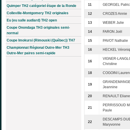
11
GEORGEL Patric
Quimper TH2 catégoriel étape de la Ronde
Colleville-Montgomery TH2 originales
12
CROZES Annie
Eu (eu salle audiard) TH2 open
13
WEBER Julie
Coupe Onondaga TH3 originales semi-
14
FARON Joël
normal
Coupe Imokursi (Rimouski (Québec)) TH7
15
PAVOT Nathalie
Championnat Régional Outre-Mer TH3
16
HECKEL Véroni
Outre-Mer paires semi-rapide
VIGNER-LANGL
16
Christine
18
COGOINI Lauren
GRANDEMANG
19
Jeannine
20
RENAULT Eliane
PERRISSOUD Ma
21
Paule
DESCAMPS DUB
22
Maryvonne