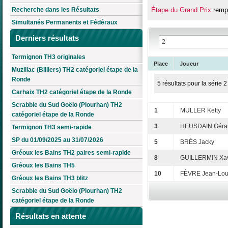
Recherche dans les Résultats
Étape du Grand Prix
rempo
Simultanés Permanents et Fédéraux
Derniers résultats
Termignon TH3 originales
Place
Joueur
Muzillac (Billiers) TH2 catégoriel étape de la
Ronde
5 résultats pour la série 2
Carhaix TH2 catégoriel étape de la Ronde
Scrabble du Sud Goëlo (Plourhan) TH2
1
MULLER Ketty
catégoriel étape de la Ronde
3
HEUSDAIN Géra
Termignon TH3 semi-rapide
SP du 01/09/2025 au 31/07/2026
5
BRÈS Jacky
Gréoux les Bains TH2 paires semi-rapide
8
GUILLERMIN Xav
Gréoux les Bains TH5
10
FÈVRE Jean-Lou
Gréoux les Bains TH3 blitz
Scrabble du Sud Goëlo (Plourhan) TH2
catégoriel étape de la Ronde
Résultats en attente