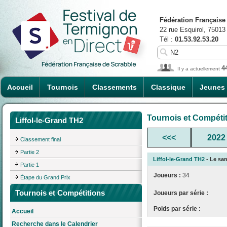
Fédération Française
22 rue Esquirol, 75013
Tél :
01.53.92.53.20
4
Il y a actuellement
Accueil
Tournois
Classements
Classique
Jeunes
Tournois et Compéti
Liffol-le-Grand TH2
<<<
2022
Classement final
Partie 2
Liffol-le-Grand TH2
- Le sam
Partie 1
Joueurs :
34
Étape du Grand Prix
Tournois et Compétitions
Joueurs par série :
Poids par série :
Accueil
Recherche dans le Calendrier