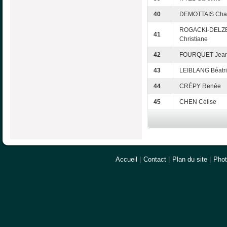
40
DEMOTTAIS Chan
ROGACKI-DELZ
41
Christiane
42
FOURQUET Jean
43
LEIBLANG Béatr
44
CRÉPY Renée
45
CHEN Célise
Accueil
|
Contact
|
Plan du site
|
Pho