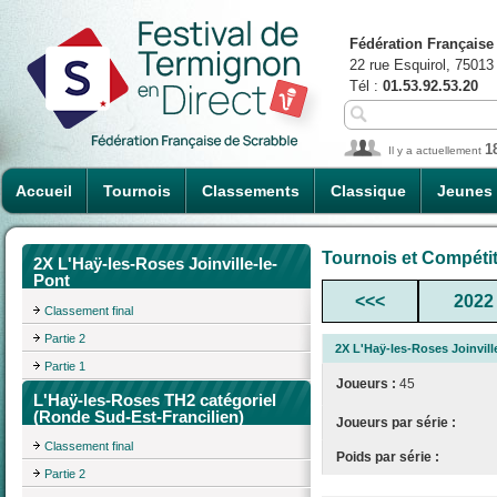
Fédération Française
22 rue Esquirol, 75013
Tél :
01.53.92.53.20
1
Il y a actuellement
Accueil
Tournois
Classements
Classique
Jeunes
Tournois et Compéti
2X L'Haÿ-les-Roses Joinville-le-
Pont
<<<
2022
Classement final
Partie 2
2X L'Haÿ-les-Roses Joinvill
Partie 1
Joueurs :
45
L'Haÿ-les-Roses TH2 catégoriel
(Ronde Sud-Est-Francilien)
Joueurs par série :
Classement final
Poids par série :
Partie 2