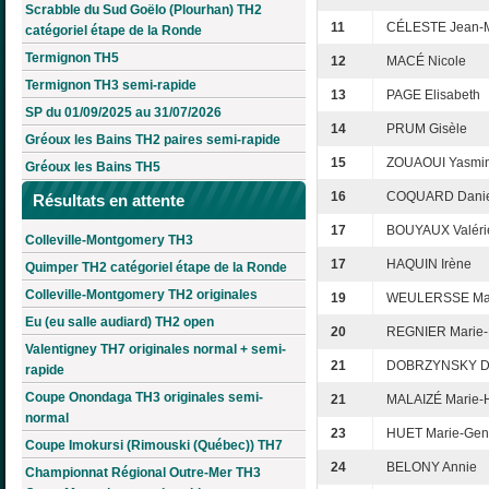
Scrabble du Sud Goëlo (Plourhan) TH2
11
CÉLESTE Jean-
catégoriel étape de la Ronde
Termignon TH5
12
MACÉ Nicole
Termignon TH3 semi-rapide
13
PAGE Elisabeth
SP du 01/09/2025 au 31/07/2026
14
PRUM Gisèle
Gréoux les Bains TH2 paires semi-rapide
15
ZOUAOUI Yasmi
Gréoux les Bains TH5
16
COQUARD Danie
Résultats en attente
17
BOUYAUX Valéri
Colleville-Montgomery TH3
17
HAQUIN Irène
Quimper TH2 catégoriel étape de la Ronde
Colleville-Montgomery TH2 originales
19
WEULERSSE Mar
Eu (eu salle audiard) TH2 open
20
REGNIER Marie-
Valentigney TH7 originales normal + semi-
21
DOBRZYNSKY Di
rapide
Coupe Onondaga TH3 originales semi-
21
MALAIZÉ Marie-
normal
23
HUET Marie-Gen
Coupe Imokursi (Rimouski (Québec)) TH7
24
BELONY Annie
Championnat Régional Outre-Mer TH3