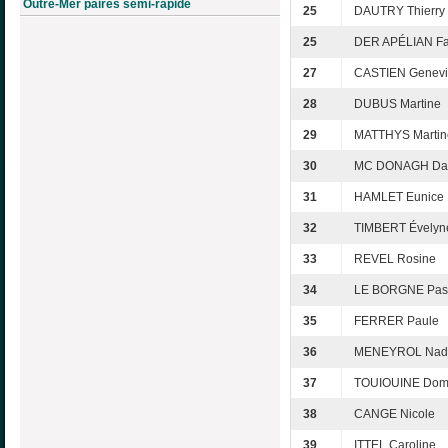
Outre-Mer paires semi-rapide
25
DAUTRY Thierry
25
DER APÉLIAN Fa
27
CASTIEN Genevi
28
DUBUS Martine
29
MATTHYS Martin
30
MC DONAGH Da
31
HAMLET Eunice
32
TIMBERT Évelyn
33
REVEL Rosine
34
LE BORGNE Pas
35
FERRER Paule
36
MENEYROL Nad
37
TOUIOUINE Dom
38
CANGE Nicole
39
ITTEL Caroline