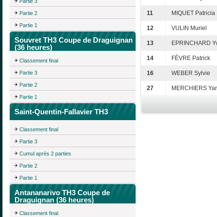
Partie 3
11
MIQUET Patricia
Partie 2
Partie 1
12
VULIN Muriel
Souvret TH3 Coupe de Draguignan
13
EPRINCHARD Y
(36 heures)
14
FÈVRE Patrick
Classement final
Partie 3
16
WEBER Sylvie
Partie 2
27
MERCHIERS Yan
Partie 1
Saint-Quentin-Fallavier TH3
Classement final
Partie 3
Cumul après 2 parties
Partie 2
Partie 1
Antananarivo TH3 Coupe de
Draguignan (36 heures)
Classement final