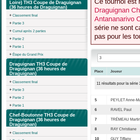
Ce tournoi est 
Loire) TH3 Coupe de Draguignan
(36 heures de Draguignan)
Draguignan Che
Classement final
Antananarivo 
Partie 3
série ne sont 
Cumul après 2 parties
pas pour les to
Partie 2
Partie 1
Étape du Grand Prix
Draguignan TH3 Coupe de
Draguignan (36 heures de
Place
Joueur
Draguignan)
Classement final
11 résultats pour la série 
Partie 3
Partie 2
5
PEYLET Anne-Ma
Partie 1
6
RAVEL Paul
Chef-Boutonne TH3 Coupe de
Draguignan (36 heures de
7
TRÉMEAU Marti
Draguignan)
8
RAY Christiane
Classement final
10
GUY Tiffany