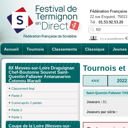
Fédération Française
22 rue Esquirol, 75013
Tél :
01.53.92.53.20
4
Il y a actuellement
Accueil
Tournois
Classements
Classique
Jeunes
Tournois et
8X Mesves-sur-Loire Draguignan
Chef-Boutonne Souvret Saint-
Quentin-Fallavier Antananarivo
<<<
2022
Cotonou Maradi
Classement final
Saint-Quentin-Fallavier TH3
Partie 3
Joueurs :
81
Cumul après 2 parties
Partie 2
Joueurs par série :
Partie 1
Coupe de la Loire (Mesves-sur-