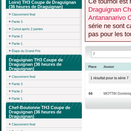
Ce tournoi est 
Loire) TH3 Coupe de Draguignan
(36 heures de Draguignan)
Draguignan Che
Classement final
Antananarivo 
Partie 3
série ne sont 
Cumul après 2 parties
pas pour les to
Partie 2
Partie 1
Étape du Grand Prix
Draguignan TH3 Coupe de
Draguignan (36 heures de
Place
Joueur
Draguignan)
Classement final
1 résultat pour la série 7
Partie 3
Partie 2
66
MOTTIN Domini
Partie 1
Chef-Boutonne TH3 Coupe de
Draguignan (36 heures de
Draguignan)
Classement final