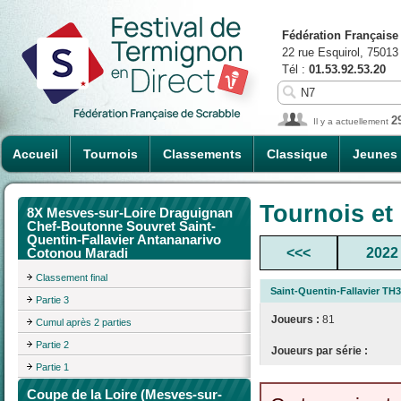
Fédération Française
22 rue Esquirol, 75013
Tél :
01.53.92.53.20
2
Il y a actuellement
Accueil
Tournois
Classements
Classique
Jeunes
Tournois et
8X Mesves-sur-Loire Draguignan
Chef-Boutonne Souvret Saint-
Quentin-Fallavier Antananarivo
<<<
2022
Cotonou Maradi
Classement final
Saint-Quentin-Fallavier TH3
Partie 3
Joueurs :
81
Cumul après 2 parties
Partie 2
Joueurs par série :
Partie 1
Coupe de la Loire (Mesves-sur-