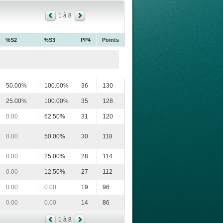
1 à 8
%S2
%S3
PP4
Points
50.00%
100.00%
36
130
25.00%
100.00%
35
128
0.00
62.50%
31
120
0.00
50.00%
30
118
0.00
25.00%
28
114
0.00
12.50%
27
112
0.00
0.00
19
96
0.00
0.00
14
86
1 à 8