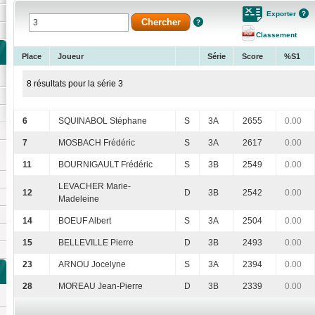
Exporter
Classement
Place
Joueur
Série
Score
%S1
8 résultats pour la série 3
6
SQUINABOL Stéphane
S
3A
2655
0.00
7
MOSBACH Frédéric
S
3A
2617
0.00
11
BOURNIGAULT Frédéric
S
3B
2549
0.00
LEVACHER Marie-
12
D
3B
2542
0.00
Madeleine
14
BOEUF Albert
S
3A
2504
0.00
15
BELLEVILLE Pierre
D
3B
2493
0.00
23
ARNOU Jocelyne
S
3A
2394
0.00
28
MOREAU Jean-Pierre
D
3B
2339
0.00