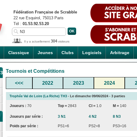
Fédération Française de Scrabble
22 rue Esquirol, 75013 Paris
Tél :
01.53.92.53.20
304
Il y a actuellement
visiteurs
Classique
Jeunes
Clubs
Logiciels
Arbitrage
Tournois et Compétitions
H3
<<<
2022
2023
2024
Trophée Val de Loire (La Riche) TH3
- Le dimanche 09/06/2024 - 3 parties
Joueurs :
70
Top =
2843
CI
=
1.0
M =
140
Joueurs par série :
3 N1
4 N2
8 N3
Poids par série :
PS1=6
PS2=8
PS3=16