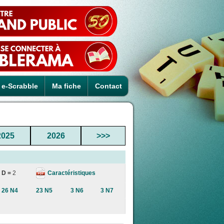
e-Scrabble
Ma fiche
Contact
2025
2026
>>>
Caractéristiques
D =
2
26 N4
23 N5
3 N6
3 N7