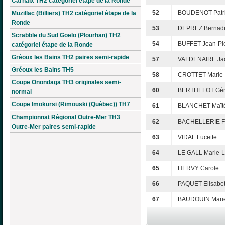
Carhaix TH2 catégoriel étape de la Ronde
52
BOUDENOT Patr
Muzillac (Billiers) TH2 catégoriel étape de la
Ronde
53
DEPREZ Bernade
Scrabble du Sud Goëlo (Plourhan) TH2
54
BUFFET Jean-Pi
catégoriel étape de la Ronde
Gréoux les Bains TH2 paires semi-rapide
57
VALDENAIRE Ja
Gréoux les Bains TH5
58
CROTTET Marie-
Coupe Onondaga TH3 originales semi-
60
BERTHELOT Gér
normal
Coupe Imokursi (Rimouski (Québec)) TH7
61
BLANCHET Maït
Championnat Régional Outre-Mer TH3
62
BACHELLERIE Fr
Outre-Mer paires semi-rapide
63
VIDAL Lucette
64
LE GALL Marie-L
65
HERVY Carole
66
PAQUET Elisabe
67
BAUDOUIN Mari