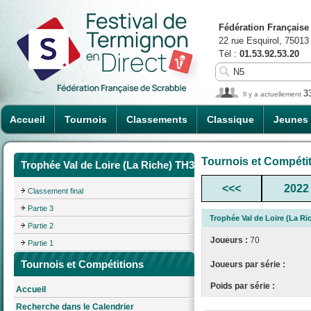
Fédération Française
22 rue Esquirol, 75013
Tél :
01.53.92.53.20
3
Il y a actuellement
Accueil
Tournois
Classements
Classique
Jeunes
Tournois et Compéti
Trophée Val de Loire (La Riche) TH3
<<<
2022
Classement final
Partie 3
Trophée Val de Loire (La Ri
Partie 2
Joueurs :
70
Partie 1
Tournois et Compétitions
Joueurs par série :
Poids par série :
Accueil
Recherche dans le Calendrier