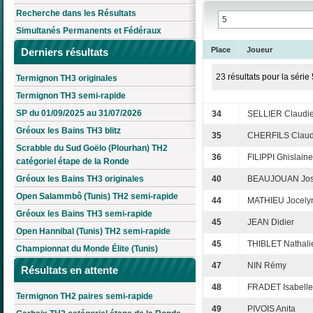
Recherche dans les Résultats
Simultanés Permanents et Fédéraux
Place
Joueur
Derniers résultats
23 résultats pour la série 
Termignon TH3 originales
Termignon TH3 semi-rapide
SP du 01/09/2025 au 31/07/2026
34
SELLIER Claudi
Gréoux les Bains TH3 blitz
35
CHERFILS Claud
Scrabble du Sud Goëlo (Plourhan) TH2
36
FILIPPI Ghislaine
catégoriel étape de la Ronde
Gréoux les Bains TH3 originales
40
BEAUJOUAN Jos
Open Salammbô (Tunis) TH2 semi-rapide
44
MATHIEU Jocely
Gréoux les Bains TH3 semi-rapide
45
JEAN Didier
Open Hannibal (Tunis) TH2 semi-rapide
45
THIBLET Nathali
Championnat du Monde Élite (Tunis)
47
NIN Rémy
Résultats en attente
48
FRADET Isabelle
Termignon TH2 paires semi-rapide
49
PIVOIS Anita