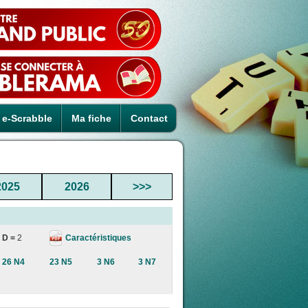
e-Scrabble
Ma fiche
Contact
2025
2026
>>>
Caractéristiques
D =
2
26 N4
23 N5
3 N6
3 N7