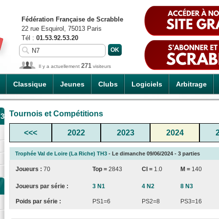
Fédération Française de Scrabble
22 rue Esquirol, 75013 Paris
Tél :
01.53.92.53.20
271
Il y a actuellement
visiteurs
Classique
Jeunes
Clubs
Logiciels
Arbitrage
Tournois et Compétitions
H3
<<<
2022
2023
2024
Trophée Val de Loire (La Riche) TH3
- Le dimanche 09/06/2024 - 3 parties
Joueurs :
70
Top =
2843
CI
=
1.0
M =
140
Joueurs par série :
3 N1
4 N2
8 N3
Poids par série :
PS1=6
PS2=8
PS3=16