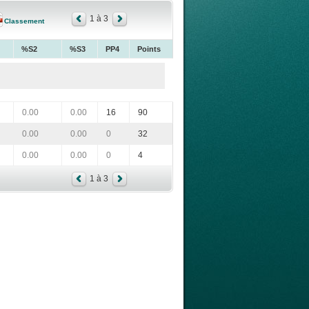
1 à 3
Classement
%S2
%S3
PP4
Points
0.00
0.00
16
90
0.00
0.00
0
32
0.00
0.00
0
4
1 à 3