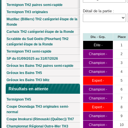
Termignon TH2 paires semi-rapide
Détail de la partie :
Termignon TH3 originales
Muzillac (Billiers) TH2 catégoriel étape de la
Ronde
Carhaix TH2 catégoriel étape de la Ronde
Div. - Grp.
Place
Scrabble du Sud Goëlo (Plourhan) TH2
catégoriel étape de la Ronde
Élite -
1
Termignon TH3 semi-rapide
Champion -
2
SP du 01/09/2025 au 31/07/2026
Champion -
3
Gréoux les Bains TH2 paires semi-rapide
Champion -
4
Gréoux les Bains TH5
Gréoux les Bains TH3 blitz
Expert -
5
Résultats en attente
Champion -
6
Champion -
7
Termignon TH5
Coupe Onondaga TH3 originales semi-
Expert -
8
normal
Champion -
9
Coupe Imokursi (Rimouski (Québec)) TH7
Champion -
10
Championnat Régional Outre-Mer TH3