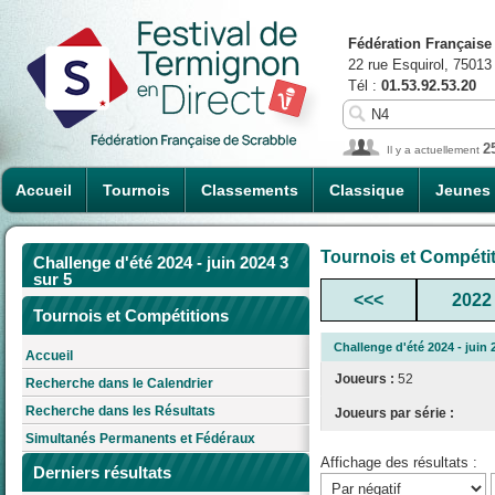
Fédération Française
22 rue Esquirol, 75013
Tél :
01.53.92.53.20
2
Il y a actuellement
Accueil
Tournois
Classements
Classique
Jeunes
Tournois et Compéti
Challenge d'été 2024 - juin 2024 3
sur 5
<<<
2022
Tournois et Compétitions
Challenge d'été 2024 - juin 
Accueil
Joueurs :
52
Recherche dans le Calendrier
Recherche dans les Résultats
Joueurs par série :
Simultanés Permanents et Fédéraux
Affichage des résultats :
Derniers résultats