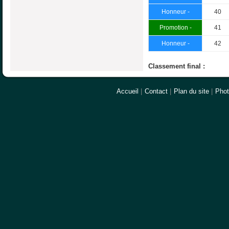
Honneur -
40
Promotion -
41
Honneur -
42
Classement final :
Accueil
|
Contact
|
Plan du site
|
Pho