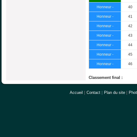
Honneur -
40
Honneur -
41
Honneur -
42
Honneur -
43
Honneur -
44
Honneur -
45
Honneur -
46
Classement final :
Accueil
|
Contact
|
Plan du site
|
Pho