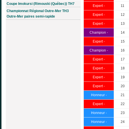
Coupe Imokursi (Rimouski (Québec)) TH7
Expert -
11
Championnat Régional Outre-Mer TH3
Expert -
12
Outre-Mer paires semi-rapide
Expert -
13
Champion -
14
Expert -
15
Champion -
16
Expert -
17
Expert -
18
Expert -
19
Expert -
20
Honneur -
21
Expert -
22
Honneur -
23
Honneur -
24