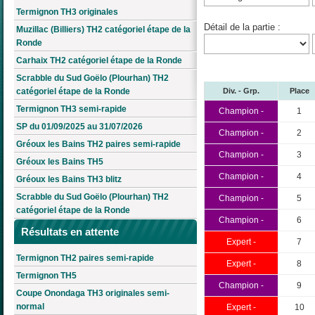
Termignon TH3 originales
Détail de la partie :
Muzillac (Billiers) TH2 catégoriel étape de la
Ronde
Carhaix TH2 catégoriel étape de la Ronde
Scrabble du Sud Goëlo (Plourhan) TH2
Div. - Grp.
Place
catégoriel étape de la Ronde
Termignon TH3 semi-rapide
Champion -
1
SP du 01/09/2025 au 31/07/2026
Champion -
2
Gréoux les Bains TH2 paires semi-rapide
Champion -
3
Gréoux les Bains TH5
Champion -
4
Gréoux les Bains TH3 blitz
Scrabble du Sud Goëlo (Plourhan) TH2
Champion -
5
catégoriel étape de la Ronde
Champion -
6
Résultats en attente
Expert -
7
Termignon TH2 paires semi-rapide
Expert -
8
Termignon TH5
Champion -
9
Coupe Onondaga TH3 originales semi-
normal
Expert -
10