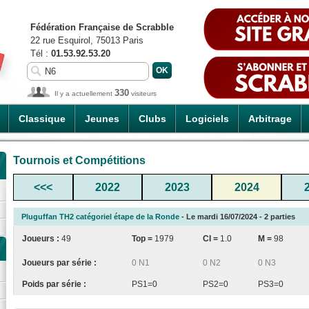
Fédération Française de Scrabble
22 rue Esquirol, 75013 Paris
Tél :
01.53.92.53.20
330
Il y a actuellement
visiteurs
Classique
Jeunes
Clubs
Logiciels
Arbitrage
Tournois et Compétitions
<<<
2022
2023
2024
Pluguffan TH2 catégoriel étape de la Ronde
- Le mardi 16/07/2024 - 2 parties
Joueurs :
49
Top =
1979
CI
=
1.0
M =
98
Joueurs par série :
0 N1
0 N2
0 N3
Poids par série :
PS1=0
PS2=0
PS3=0