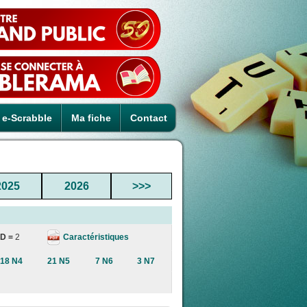
e-Scrabble
Ma fiche
Contact
2025
2026
>>>
Caractéristiques
D =
2
18 N4
21 N5
7 N6
3 N7