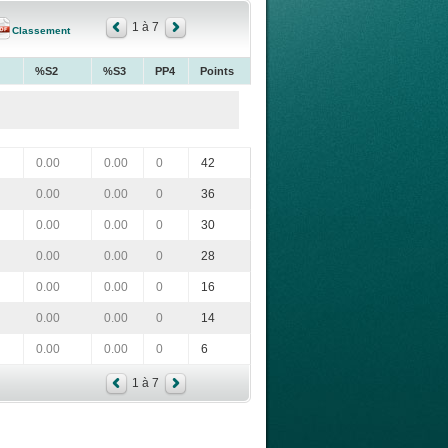
1 à 7
Classement
%S2
%S3
PP4
Points
0.00
0.00
0
42
0.00
0.00
0
36
0.00
0.00
0
30
0.00
0.00
0
28
0.00
0.00
0
16
0.00
0.00
0
14
0.00
0.00
0
6
1 à 7