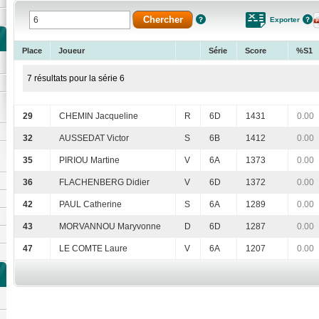
Exporter
Place
Joueur
Série
Score
%S1
7 résultats pour la série 6
29
CHEMIN Jacqueline
R
6D
1431
0.00
32
AUSSEDAT Victor
S
6B
1412
0.00
35
PIRIOU Martine
V
6A
1373
0.00
36
FLACHENBERG Didier
V
6D
1372
0.00
42
PAUL Catherine
S
6A
1289
0.00
43
MORVANNOU Maryvonne
D
6D
1287
0.00
47
LE COMTE Laure
V
6A
1207
0.00