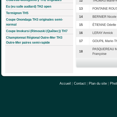
12
THOMAS Marie-
Eu (eu salle audiard) TH2 open
13
FONTAINE ROUSS
Termignon TH5
14
BERNIER Nicole
Coupe Onondaga TH3 originales semi-
normal
15
ÉTIENNE Odette
Coupe Imokursi (Rimouski (Québec)) TH7
16
LERAY Annick
Championnat Régional Outre-Mer TH3
17
GOUPIL Marie-T
Outre-Mer paires semi-rapide
PASQUEREAU Ma
18
Françoise
Accueil
|
Contact
|
Plan du site
|
Pho