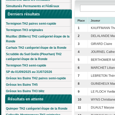
Simultanés Permanents et Fédéraux
Derniers résultats
Place
Joueur
Termignon TH2 paires semi-rapide
1
KAUFFMANN Th
Termignon TH3 originales
2
DELALANDE Mar
Muzillac (Billiers) TH2 catégoriel étape de la
Ronde
3
GIRARD Claire
Carhaix TH2 catégoriel étape de la Ronde
4
JOURNEL Cather
Scrabble du Sud Goëlo (Plourhan) TH2
catégoriel étape de la Ronde
5
BERTHOMIER Mar
Termignon TH3 semi-rapide
6
MARCHET Lilian
SP du 01/09/2025 au 31/07/2026
7
LEBRETON Thér
Gréoux les Bains TH2 paires semi-rapide
8
GUINEHEUX Mar
Gréoux les Bains TH5
Gréoux les Bains TH3 blitz
9
LE FLOCH Yvett
Résultats en attente
10
WYNS Christian
11
DUAULT Maryse
Quimper TH2 catégoriel étape de la Ronde
Colleville-Montgomery TH2 originales