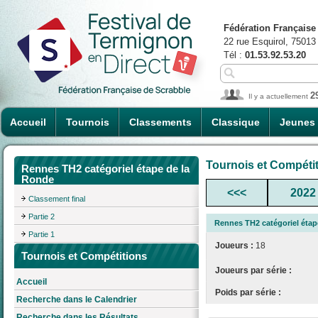
Fédération Française
22 rue Esquirol, 75013
Tél :
01.53.92.53.20
2
Il y a actuellement
Accueil
Tournois
Classements
Classique
Jeunes
Tournois et Compéti
Rennes TH2 catégoriel étape de la
Ronde
<<<
2022
Classement final
Partie 2
Rennes TH2 catégoriel étap
Partie 1
Joueurs :
18
Tournois et Compétitions
Joueurs par série :
Accueil
Poids par série :
Recherche dans le Calendrier
Recherche dans les Résultats