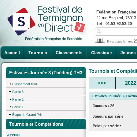
Fédération Française
22 rue Esquirol, 75013
Tél :
01.53.92.53.20
2
Il y a actuellement
Accueil
Tournois
Classements
Classique
Jeunes
Tournois et Compéti
Estivales Journée 3 (Théding) TH3
<<<
2022
Classement final
Partie 3
Estivales Journée 3 (Thédi
Partie 2
Joueurs :
26
Partie 1
Étape du Grand Prix
Joueurs par série :
Tournois et Compétitions
Poids par série :
Accueil