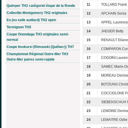
11
TOLLARD Frank
Quimper TH2 catégoriel étape de la Ronde
Colleville-Montgomery TH2 originales
12
AFCHAIN Sonia
Eu (eu salle audiard) TH2 open
13
APPEL Laurence
Termignon TH5
14
JAEGER Betty
Coupe Onondaga TH3 originales semi-
normal
15
RENAULT Eliane
Coupe Imokursi (Rimouski (Québec)) TH7
16
COMPARON Cor
Championnat Régional Outre-Mer TH3
17
COGOINI Lauren
Outre-Mer paires semi-rapide
18
SAMEC Marie-Od
19
MOREAU Denis
20
BOTZUNG Christ
21
COCCIOLONE Pat
22
SIEBENSCHUH 
23
LEMOINE Denis
24
LEMAITRE Odile