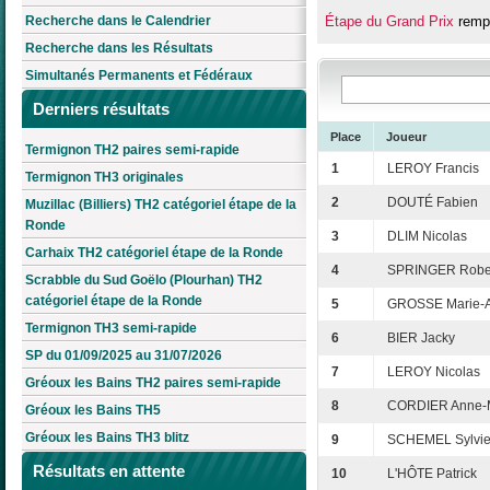
Recherche dans le Calendrier
Étape du Grand Prix
rempo
Recherche dans les Résultats
Simultanés Permanents et Fédéraux
Derniers résultats
Place
Joueur
Termignon TH2 paires semi-rapide
1
LEROY Francis
Termignon TH3 originales
2
DOUTÉ Fabien
Muzillac (Billiers) TH2 catégoriel étape de la
Ronde
3
DLIM Nicolas
Carhaix TH2 catégoriel étape de la Ronde
4
SPRINGER Robe
Scrabble du Sud Goëlo (Plourhan) TH2
catégoriel étape de la Ronde
5
GROSSE Marie-
Termignon TH3 semi-rapide
6
BIER Jacky
SP du 01/09/2025 au 31/07/2026
7
LEROY Nicolas
Gréoux les Bains TH2 paires semi-rapide
8
CORDIER Anne-
Gréoux les Bains TH5
Gréoux les Bains TH3 blitz
9
SCHEMEL Sylvi
Résultats en attente
10
L'HÔTE Patrick