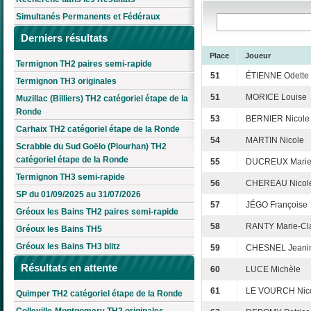
Simultanés Permanents et Fédéraux
Derniers résultats
Place
Joueur
Termignon TH2 paires semi-rapide
51
ÉTIENNE Odette
Termignon TH3 originales
51
MORICE Louise
Muzillac (Billiers) TH2 catégoriel étape de la
Ronde
53
BERNIER Nicole
Carhaix TH2 catégoriel étape de la Ronde
54
MARTIN Nicole
Scrabble du Sud Goëlo (Plourhan) TH2
catégoriel étape de la Ronde
55
DUCREUX Marie
Termignon TH3 semi-rapide
56
CHEREAU Nicol
SP du 01/09/2025 au 31/07/2026
57
JÉGO Françoise
Gréoux les Bains TH2 paires semi-rapide
58
RANTY Marie-Cl
Gréoux les Bains TH5
Gréoux les Bains TH3 blitz
59
CHESNEL Jeani
Résultats en attente
60
LUCE Michèle
61
LE VOURCH Nic
Quimper TH2 catégoriel étape de la Ronde
Colleville-Montgomery TH2 originales