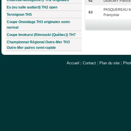
62
DEBOMY Patrice
Eu (eu salle audiard) TH2 open
PASQUEREAU Ma
63
Termignon TH5
Françoise
Coupe Onondaga TH3 originales semi-
normal
Coupe Imokursi (Rimouski (Québec)) TH7
Championnat Régional Outre-Mer TH3
Outre-Mer paires semi-rapide
Accueil
|
Contact
|
Plan du site
|
Pho