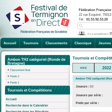
Fédération Française
22 rue Esquirol, 75013
Tél :
01.53.92.53.20
3
Il y a actuellement
Accueil
Tournois
Classements
Classique
Jeunes
Tournois et Compéti
Ambon TH2 catégoriel (Ronde de
Bretagne)
<<<
2022
Classement final
Partie 2
Ambon TH2 catégoriel (Ron
Partie 1
Joueurs :
63
Tournois et Compétitions
Joueurs par série :
Accueil
Poids par série :
Recherche dans le Calendrier
Recherche dans les Résultats