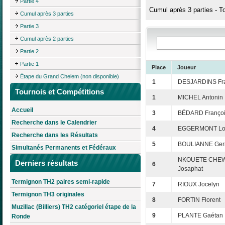
Partie 4
Cumul après 3 parties - T
Cumul après 3 parties
Partie 3
Cumul après 2 parties
Partie 2
Partie 1
Place
Joueur
Étape du Grand Chelem (non disponible)
1
DESJARDINS Fra
Tournois et Compétitions
1
MICHEL Antonin
Accueil
3
BÉDARD Franço
Recherche dans le Calendrier
4
EGGERMONT Lo
Recherche dans les Résultats
5
BOULIANNE Ger
Simultanés Permanents et Fédéraux
NKOUETE CHEW
Derniers résultats
6
Josaphat
Termignon TH2 paires semi-rapide
7
RIOUX Jocelyn
Termignon TH3 originales
8
FORTIN Florent
Muzillac (Billiers) TH2 catégoriel étape de la
9
PLANTE Gaétan
Ronde