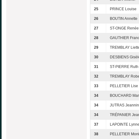
25
PRINCE Louise
26
BOUTIN Annette
27
ST-ONGE Renée
28
GAUTHIER Franc
29
TREMBLAY Liett
30
DESBIENS Gisèl
31
ST-PIERRE Ruth
32
TREMBLAY Robe
33
PELLETIER Lise
34
BOUCHARD Mar
34
JUTRAS Jeanni
34
TRÉPANIER Jea
37
LAPOINTE Lynn
38
PELLETIER Mon