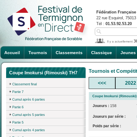
Fédération Française
22 rue Esquirol, 75013
Tél :
01.53.92.53.20
3
Il y a actuellement
Accueil
Tournois
Classements
Classique
Jeunes
Tournois et Compéti
Coupe Imokursi (Rimouski) TH7
<<<
2022
Classement final
Partie 7
Coupe Imokursi (Rimouski)
Cumul après 6 parties
Joueurs :
158
Partie 6
Cumul après 5 parties
Joueurs par série :
Partie 5
Poids par série :
Cumul après 4 parties