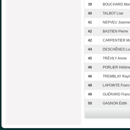
39
BOUCHARD Mar
40
TALBOT Lise
41
NEPVEU Joanne
42
BASTIEN Pierre
42
CARPENTIER Ma
44
DESCHÊNES Lu
45
TRÉVILY Annie
46
PORLIER Hélèn
46
TREMBLAY Ray
48
LAPOINTE Franc
49
GUÉRARD Franc
50
GAGNON Édith