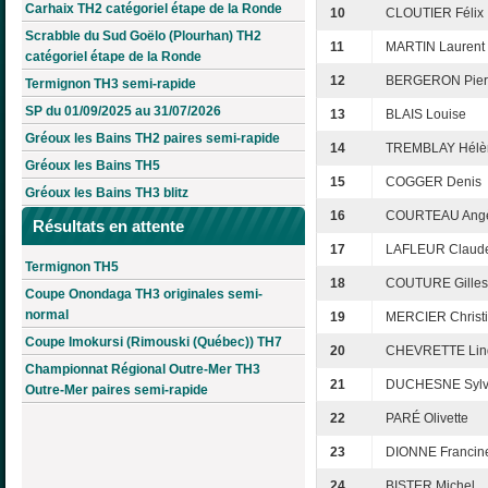
Carhaix TH2 catégoriel étape de la Ronde
10
CLOUTIER Félix
Scrabble du Sud Goëlo (Plourhan) TH2
11
MARTIN Laurent
catégoriel étape de la Ronde
12
BERGERON Pier
Termignon TH3 semi-rapide
SP du 01/09/2025 au 31/07/2026
13
BLAIS Louise
Gréoux les Bains TH2 paires semi-rapide
14
TREMBLAY Hélè
Gréoux les Bains TH5
15
COGGER Denis
Gréoux les Bains TH3 blitz
16
COURTEAU Ang
Résultats en attente
17
LAFLEUR Claud
Termignon TH5
18
COUTURE Gilles
Coupe Onondaga TH3 originales semi-
normal
19
MERCIER Christ
Coupe Imokursi (Rimouski (Québec)) TH7
20
CHEVRETTE Lin
Championnat Régional Outre-Mer TH3
21
DUCHESNE Sylv
Outre-Mer paires semi-rapide
22
PARÉ Olivette
23
DIONNE Francin
24
BISTER Michel