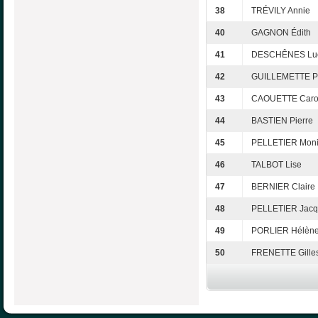
38
TRÉVILY Annie
40
GAGNON Édith
41
DESCHÊNES Lu
42
GUILLEMETTE Pi
43
CAOUETTE Caro
44
BASTIEN Pierre
45
PELLETIER Mon
46
TALBOT Lise
47
BERNIER Claire
48
PELLETIER Jacq
49
PORLIER Hélèn
50
FRENETTE Gille