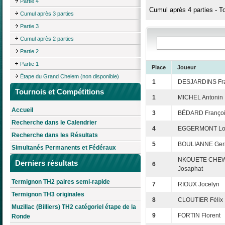
Partie 4
Cumul après 4 parties - T
Cumul après 3 parties
Partie 3
Cumul après 2 parties
Partie 2
Partie 1
Place
Joueur
Étape du Grand Chelem (non disponible)
1
DESJARDINS Fra
Tournois et Compétitions
1
MICHEL Antonin
Accueil
3
BÉDARD Franço
Recherche dans le Calendrier
4
EGGERMONT Lo
Recherche dans les Résultats
5
BOULIANNE Ger
Simultanés Permanents et Fédéraux
NKOUETE CHEW
Derniers résultats
6
Josaphat
Termignon TH2 paires semi-rapide
7
RIOUX Jocelyn
Termignon TH3 originales
8
CLOUTIER Félix
Muzillac (Billiers) TH2 catégoriel étape de la
9
FORTIN Florent
Ronde