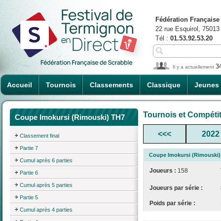
Fédération Française
22 rue Esquirol, 75013
Tél :
01.53.92.53.20
3
Il y a actuellement
Accueil
Tournois
Classements
Classique
Jeunes
Tournois et Compéti
Coupe Imokursi (Rimouski) TH7
<<<
2022
Classement final
Partie 7
Coupe Imokursi (Rimouski)
Cumul après 6 parties
Joueurs :
158
Partie 6
Cumul après 5 parties
Joueurs par série :
Partie 5
Poids par série :
Cumul après 4 parties