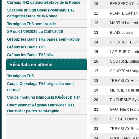
Carhaix TH2 catégoriel étape de la Ronde
10
BERGERON Pier
Scrabble du Sud Goëlo (Plourhan) TH2
11
PLANTE Gaétan
catégoriel étape de la Ronde
12
MARTIN Laurent
Termignon TH3 semi-rapide
SP du 01/09/2025 au 31/07/2026
13
BLAIS Louise
Gréoux les Bains TH2 paires semi-rapide
14
CHEVRETTE Lin
Gréoux les Bains TH5
15
LAFLEUR Claud
Gréoux les Bains TH3 blitz
16
COUTURE Gilles
Résultats en attente
17
COURTEAU Ang
Termignon TH5
18
TREMBLAY Hélè
Coupe Onondaga TH3 originales semi-
normal
19
MERCIER Christ
Coupe Imokursi (Rimouski (Québec)) TH7
20
DUCHESNE Sylv
Championnat Régional Outre-Mer TH3
21
GAUTHIER Franc
Outre-Mer paires semi-rapide
22
COGGER Denis
23
TREMBLAY Robe
24
BOUCHARD Mar