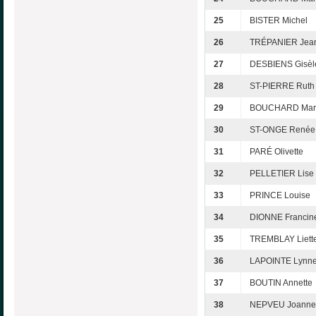
25
BISTER Michel
26
TRÉPANIER Jea
27
DESBIENS Gisèl
28
ST-PIERRE Ruth
29
BOUCHARD Mar
30
ST-ONGE Renée
31
PARÉ Olivette
32
PELLETIER Lise
33
PRINCE Louise
34
DIONNE Francin
35
TREMBLAY Liett
36
LAPOINTE Lynn
37
BOUTIN Annette
38
NEPVEU Joanne