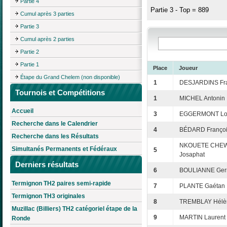
Partie 4
Partie 3 - Top = 889
Cumul après 3 parties
Partie 3
Cumul après 2 parties
Partie 2
Partie 1
Place
Joueur
Étape du Grand Chelem (non disponible)
1
DESJARDINS Fra
Tournois et Compétitions
1
MICHEL Antonin
Accueil
3
EGGERMONT Lo
Recherche dans le Calendrier
4
BÉDARD Franço
Recherche dans les Résultats
NKOUETE CHEW
Simultanés Permanents et Fédéraux
5
Josaphat
Derniers résultats
6
BOULIANNE Ger
Termignon TH2 paires semi-rapide
7
PLANTE Gaétan
Termignon TH3 originales
8
TREMBLAY Hélè
Muzillac (Billiers) TH2 catégoriel étape de la
9
MARTIN Laurent
Ronde