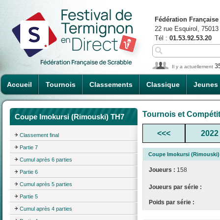
Fédération Française
22 rue Esquirol, 75013
Tél :
01.53.92.53.20
3
Il y a actuellement
Accueil
Tournois
Classements
Classique
Jeunes
Tournois et Compéti
Coupe Imokursi (Rimouski) TH7
<<<
2022
Classement final
Partie 7
Coupe Imokursi (Rimouski)
Cumul après 6 parties
Joueurs :
158
Partie 6
Cumul après 5 parties
Joueurs par série :
Partie 5
Poids par série :
Cumul après 4 parties