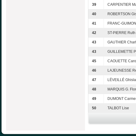
39
CARPENTIER Ma
40
ROBERTSON Gis
41
FRANC-GUIMON
42
ST-PIERRE Ruth
43
GAUTHIER Charl
43
GUILLEMETTE Pi
45
CAOUETTE Caro
46
LAJEUNESSE R
47
LÉVEILLÉ Ghisla
48
MARQUIS G. Flo
49
DUMONT Carme
50
TALBOT Lise