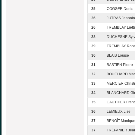
25
COGGER Denis
26
JUTRAS Jeanni
26
TREMBLAY Liett
28
DUCHESNE Sylv
29
TREMBLAY Robe
30
BLAIS Louise
31
BASTIEN Pierre
32
BOUCHARD Marc
33
MERCIER Christ
34
BLANCHARD Gin
35
GAUTHIER Franc
36
LEMIEUX Lise
37
BENOÎT Moniqu
37
TRÉPANIER Jea