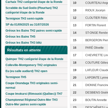
Carhaix TH2 catégoriel étape de la Ronde
10
COURTEAU Ang
Scrabble du Sud Goëlo (Plourhan) TH2
10
RIOUX Jocelyn
catégoriel étape de la Ronde
12
CLOUTIER Félix
Termignon TH3 semi-rapide
SP du 01/09/2025 au 31/07/2026
13
FORTIN Florent
Gréoux les Bains TH2 paires semi-rapide
14
ST-ONGE Renée
Gréoux les Bains TH5
15
BERGERON Pier
Gréoux les Bains TH3 blitz
16
PARÉ Olivette
Résultats en attente
17
CHEVRETTE Lin
Quimper TH2 catégoriel étape de la Ronde
18
COUTURE Gilles
Colleville-Montgomery TH2 originales
19
LAFLEUR Claud
Eu (eu salle audiard) TH2 open
Termignon TH5
20
LAPOINTE Lynn
Coupe Onondaga TH3 originales semi-
21
DIONNE Francin
normal
22
DESBIENS Gisèl
Coupe Imokursi (Rimouski (Québec)) TH7
Championnat Régional Outre-Mer TH3
23
BOUTIN Annette
Outre-Mer paires semi-rapide
23
DESCHÊNES Lu