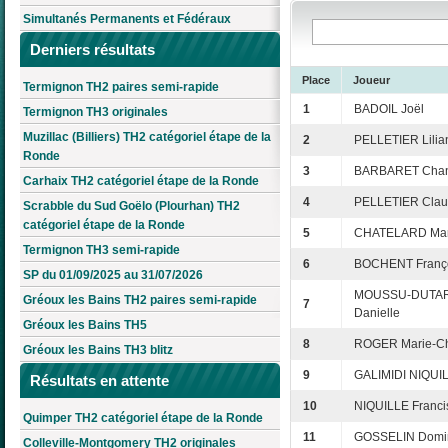
Simultanés Permanents et Fédéraux
Derniers résultats
Place
Joueur
Termignon TH2 paires semi-rapide
1
BADOIL Joël
Termignon TH3 originales
Muzillac (Billiers) TH2 catégoriel étape de la
2
PELLETIER Lilia
Ronde
3
BARBARET Chan
Carhaix TH2 catégoriel étape de la Ronde
4
PELLETIER Cla
Scrabble du Sud Goëlo (Plourhan) TH2
catégoriel étape de la Ronde
5
CHATELARD Mar
Termignon TH3 semi-rapide
6
BOCHENT Franç
SP du 01/09/2025 au 31/07/2026
MOUSSU-DUTA
Gréoux les Bains TH2 paires semi-rapide
7
Danielle
Gréoux les Bains TH5
8
ROGER Marie-Chr
Gréoux les Bains TH3 blitz
9
GALIMIDI NIQUIL
Résultats en attente
10
NIQUILLE Franci
Quimper TH2 catégoriel étape de la Ronde
11
GOSSELIN Domi
Colleville-Montgomery TH2 originales