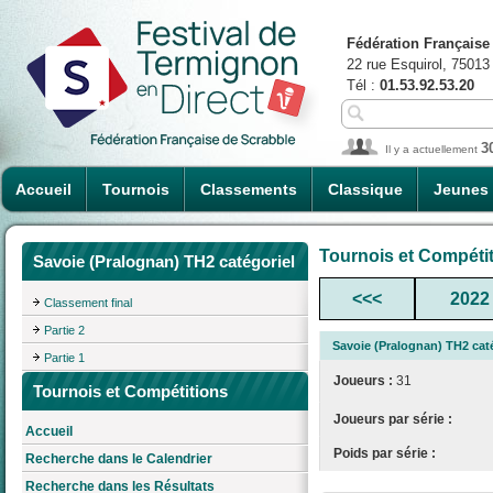
Fédération Française
22 rue Esquirol, 75013
Tél :
01.53.92.53.20
3
Il y a actuellement
Accueil
Tournois
Classements
Classique
Jeunes
Tournois et Compéti
Savoie (Pralognan) TH2 catégoriel
<<<
2022
Classement final
Partie 2
Savoie (Pralognan) TH2 cat
Partie 1
Joueurs :
31
Tournois et Compétitions
Joueurs par série :
Accueil
Poids par série :
Recherche dans le Calendrier
Recherche dans les Résultats