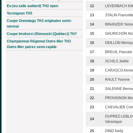
Eu (eu salle audiard) TH2 open
12
LEVENBACH Kik
Termignon TH5
13
STALIN Francett
Coupe Onondaga TH3 originales semi-
14
BINANZER Simo
normal
15
GAURICHON Nic
Coupe Imokursi (Rimouski (Québec)) TH7
Championnat Régional Outre-Mer TH3
16
DEILLON Moniq
Outre-Mer paires semi-rapide
17
BREUIL Pascale
18
SCHILS Joëlle
19
CARASCO Annie
20
RAULT Yvonne
21
SALENNE Bernad
22
PROVIGNON Mic
23
CHEVALIER Chri
DUPREZ-LEBL
24
Véronique
25
DIND Nelly