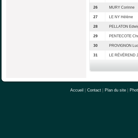
26
MURY Corinne
27
LE NY Hélène
28
PELLATON Edwi
29
PENTECOTE Chri
30
PROVIGNON Luc
31
LE RÉVÉREND J
Accueil
|
Contact
|
Plan du site
|
Pho