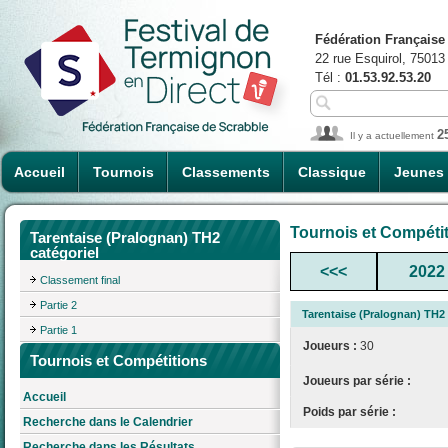
Fédération Française
22 rue Esquirol, 75013
Tél :
01.53.92.53.20
2
Il y a actuellement
Accueil
Tournois
Classements
Classique
Jeunes
Tournois et Compéti
Tarentaise (Pralognan) TH2
catégoriel
<<<
2022
Classement final
Partie 2
Tarentaise (Pralognan) TH2 
Partie 1
Joueurs :
30
Tournois et Compétitions
Joueurs par série :
Accueil
Poids par série :
Recherche dans le Calendrier
Recherche dans les Résultats