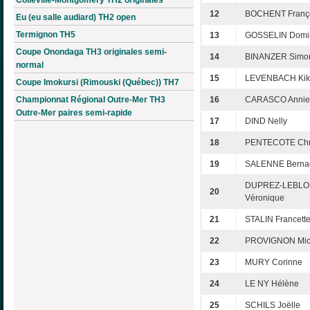
12
BOCHENT Franç
Eu (eu salle audiard) TH2 open
Termignon TH5
13
GOSSELIN Domi
Coupe Onondaga TH3 originales semi-
14
BINANZER Simo
normal
15
LEVENBACH Kik
Coupe Imokursi (Rimouski (Québec)) TH7
Championnat Régional Outre-Mer TH3
16
CARASCO Annie
Outre-Mer paires semi-rapide
17
DIND Nelly
18
PENTECOTE Chri
19
SALENNE Bernad
DUPREZ-LEBL
20
Véronique
21
STALIN Francett
22
PROVIGNON Mic
23
MURY Corinne
24
LE NY Hélène
25
SCHILS Joëlle