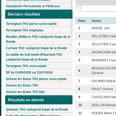
Simultanés Permanents et Fédéraux
Derniers résultats
Place
Joueur
Termignon TH2 paires semi-rapide
1
BADOIL Joël
Termignon TH3 originales
2
PELLETIER Lilia
Muzillac (Billiers) TH2 catégoriel étape de la
Ronde
3
PELLETIER Cla
Carhaix TH2 catégoriel étape de la Ronde
4
GAURICHON Nic
Scrabble du Sud Goëlo (Plourhan) TH2
catégoriel étape de la Ronde
5
BARBARET Chan
Termignon TH3 semi-rapide
MOUSSU-DUTA
6
SP du 01/09/2025 au 31/07/2026
Danielle
Gréoux les Bains TH2 paires semi-rapide
7
GALIMIDI NIQUIL
Gréoux les Bains TH5
8
RAULT Yvonne
Gréoux les Bains TH3 blitz
9
CHATELARD Mar
Résultats en attente
10
DEILLON Moniq
Quimper TH2 catégoriel étape de la Ronde
11
ROGER Marie-Chr
Colleville-Montgomery TH2 originales