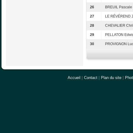
26
BREUIL Pascale
27
LE RÉVÉREND J
28
CHEVALIER Chri
29
PELLATON Edwi
30
PROVIGNON Luc
Accueil
|
Contact
|
Plan du site
|
Pho