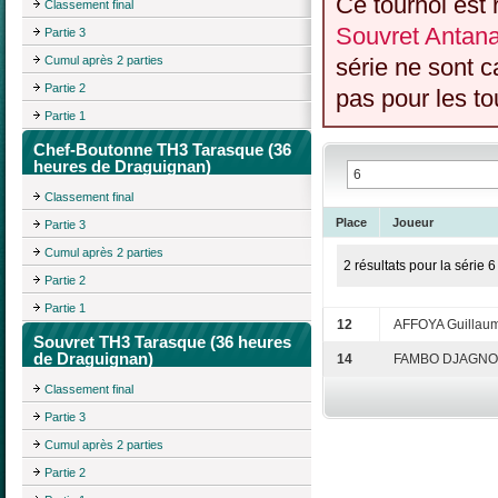
Ce tournoi est 
Classement final
Souvret Antan
Partie 3
Cumul après 2 parties
série ne sont 
Partie 2
pas pour les to
Partie 1
Chef-Boutonne TH3 Tarasque (36
heures de Draguignan)
Classement final
Place
Joueur
Partie 3
Cumul après 2 parties
2 résultats pour la série 6
Partie 2
Partie 1
12
AFFOYA Guillau
Souvret TH3 Tarasque (36 heures
de Draguignan)
14
FAMBO DJAGNON
Classement final
Partie 3
Cumul après 2 parties
Partie 2