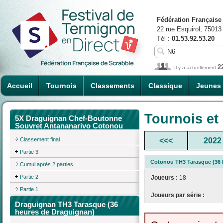
Fédération Française
22 rue Esquirol, 75013
Tél :
01.53.92.53.20
2
Il y a actuellement
Accueil
Tournois
Classements
Classique
Jeunes
Tournois et
5X Draguignan Chef-Boutonne
Souvret Antananarivo Cotonou
Classement final
<<<
2022
Partie 3
Cotonou TH3 Tarasque (36 
Cumul après 2 parties
Partie 2
Joueurs :
18
Partie 1
Joueurs par série :
Draguignan TH3 Tarasque (36
heures de Draguignan)