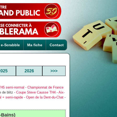
e-Scrabble
Ma fiche
Contact
2025
2026
>>>
TH5 semi-normal
-
Championnat de France
 de blitz -
Coupe Steve Causse TH4
-
Aix-
l + semi-rapide
-
Open de la Dent-du-Chat
-
-Bains)