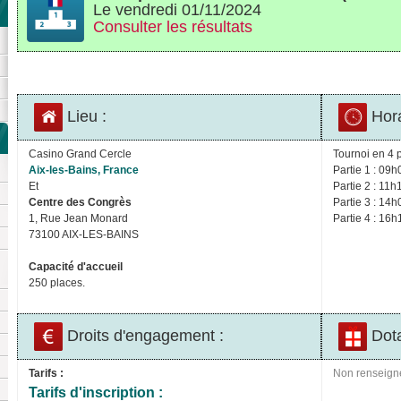
Le vendredi 01/11/2024
Consulter les résultats
Lieu :
Hora
Casino Grand Cercle
Tournoi en 4 p
Aix-les-Bains, France
Partie 1 : 09h0
Et
Partie 2 : 11h1
Centre des Congrès
Partie 3 : 14h0
1, Rue Jean Monard
Partie 4 : 16h1
73100 AIX-LES-BAINS
Capacité d'accueil
250 places.
Droits d'engagement :
Dota
Tarifs :
Non renseign
Tarifs d'inscription :