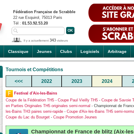
Fédération Française de Scrabble
22 rue Esquirol, 75013 Paris
Tél :
01.53.92.53.20
343
Il y a actuellement
visiteurs
Classique
Jeunes
Clubs
Logiciels
Arbitrage
Tournois et Compétitions
<<<
2022
2023
2024
Festival d'Aix-les-Bains
Coupe de la Fédération TH5
-
Coupe Paul Vieilly TH5
-
Coupe de Savoie 
en Parties Originales TH5 originales semi-normal
- Championnat de France
les-Bains TH3 paires semi-rapide
-
Coupe d'Aix-les-Bains TH5 semi-norma
Coupe du Lac du Bourget
-
Coupe Promotion Jeunes
Championnat de France de blitz (Aix-les