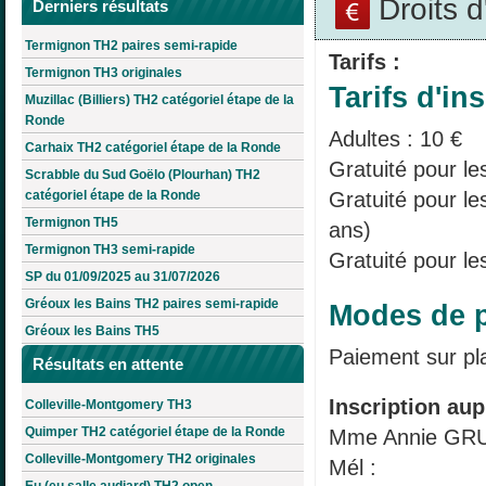
Droits 
Derniers résultats
Termignon TH2 paires semi-rapide
Tarifs :
Termignon TH3 originales
Tarifs d'ins
Muzillac (Billiers) TH2 catégoriel étape de la
Ronde
Adultes : 10 €
Carhaix TH2 catégoriel étape de la Ronde
Gratuité pour le
Scrabble du Sud Goëlo (Plourhan) TH2
catégoriel étape de la Ronde
Gratuité pour l
Termignon TH5
ans)
Termignon TH3 semi-rapide
Gratuité pour le
SP du 01/09/2025 au 31/07/2026
Gréoux les Bains TH2 paires semi-rapide
Modes de p
Gréoux les Bains TH5
Paiement sur pl
Résultats en attente
Inscription aup
Colleville-Montgomery TH3
Quimper TH2 catégoriel étape de la Ronde
Mme Annie G
Colleville-Montgomery TH2 originales
Mél :
Eu (eu salle audiard) TH2 open