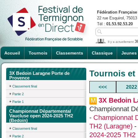
Fédération Française
22 rue Esquirol, 75013
Tél :
01.53.92.53.20
3
Il y a actuellement
Accueil
Tournois
Classements
Classique
Jeunes
Tournois et
3X Bedoin Laragne Porte de
Provence
Classement final
<<<
2022
Partie 2
3X Bedoin L
Partie 1
Championnat Dé
Championnat Départemental
Vaucluse open 2024-2025 TH2
-
Championnat D
(Bedoin)
TH2 (Laragne)
Classement final
2024-2025 TH2
Partie 2