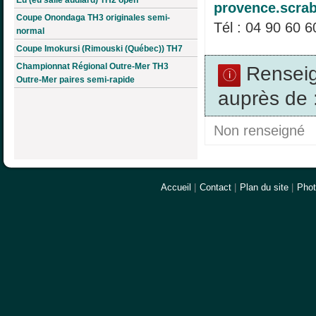
provence.scra
Coupe Onondaga TH3 originales semi-
Tél : 04 90 60 6
normal
Coupe Imokursi (Rimouski (Québec)) TH7
Championnat Régional Outre-Mer TH3
Rensei
Outre-Mer paires semi-rapide
auprès de 
Non renseigné
Accueil
|
Contact
|
Plan du site
|
Pho