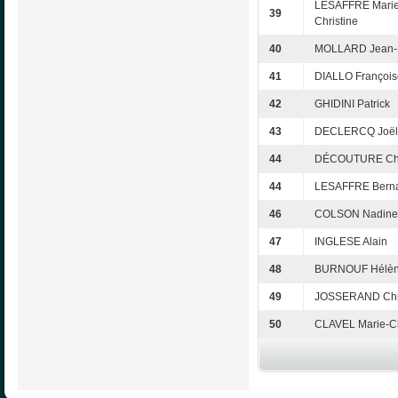
LESAFFRE Marie
39
Christine
40
MOLLARD Jean-
41
DIALLO François
42
GHIDINI Patrick
43
DECLERCQ Joël
44
DÉCOUTURE Chr
44
LESAFFRE Bern
46
COLSON Nadine
47
INGLESE Alain
48
BURNOUF Hélè
49
JOSSERAND Chri
50
CLAVEL Marie-Cl