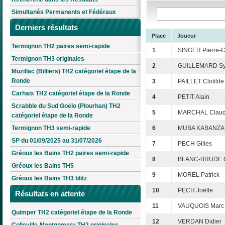
Simultanés Permanents et Fédéraux
Derniers résultats
Place
Joueur
Termignon TH2 paires semi-rapide
1
SINGER Pierre-
Termignon TH3 originales
2
GUILLEMARD Sy
Muzillac (Billiers) TH2 catégoriel étape de la
Ronde
3
PAILLET Clotilde
Carhaix TH2 catégoriel étape de la Ronde
4
PETIT Alain
Scrabble du Sud Goëlo (Plourhan) TH2
5
MARCHAL Claud
catégoriel étape de la Ronde
Termignon TH3 semi-rapide
6
MUBA KABANZA 
SP du 01/09/2025 au 31/07/2026
7
PECH Gilles
Gréoux les Bains TH2 paires semi-rapide
8
BLANC-BRUDE C
Gréoux les Bains TH5
9
MOREL Patrick
Gréoux les Bains TH3 blitz
10
PECH Joëlle
Résultats en attente
11
VAUQUOIS Marc
Quimper TH2 catégoriel étape de la Ronde
12
VERDAN Didier
Colleville-Montgomery TH2 originales