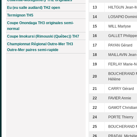
13
HILTGUN Jean-M
Eu (eu salle audiard) TH2 open
Termignon TH5
14
LOSAPIO Domin
Coupe Onondaga TH3 originales semi-
15
WILL Marlyse
normal
16
GALLET Philippe
Coupe Imokursi (Rimouski (Québec)) TH7
Championnat Régional Outre-Mer TH3
17
PAYAN Gérard
Outre-Mer paires semi-rapide
18
MAILLAVIN Jean
19
FERLAY Marie-N
BOUCHERAND M
20
Hélène
21
CARRY Gérard
22
FAVIER Annie
22
GAMOT Christia
24
PORTE Thierry
25
BOUCHERAND M
26
PRADAL Michèl