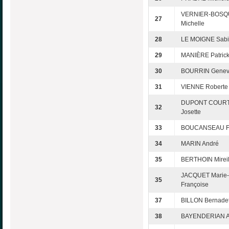
VERNIER-BOSQ
27
Michelle
28
LE MOIGNE Sab
29
MANIÈRE Patric
30
BOURRIN Genev
31
VIENNE Roberte
DUPONT COURT
32
Josette
33
BOUCANSEAU Fr
34
MARIN André
35
BERTHOIN Mireil
JACQUET Marie-
35
Françoise
37
BILLON Bernadet
38
BAYENDERIAN A