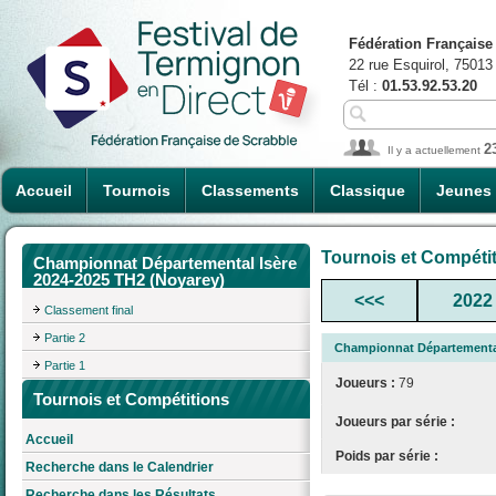
Fédération Française
22 rue Esquirol, 75013
Tél :
01.53.92.53.20
2
Il y a actuellement
Accueil
Tournois
Classements
Classique
Jeunes
Tournois et Compéti
Championnat Départemental Isère
2024-2025 TH2 (Noyarey)
<<<
2022
Classement final
Partie 2
Championnat Départemental
Partie 1
Joueurs :
79
Tournois et Compétitions
Joueurs par série :
Accueil
Poids par série :
Recherche dans le Calendrier
Recherche dans les Résultats