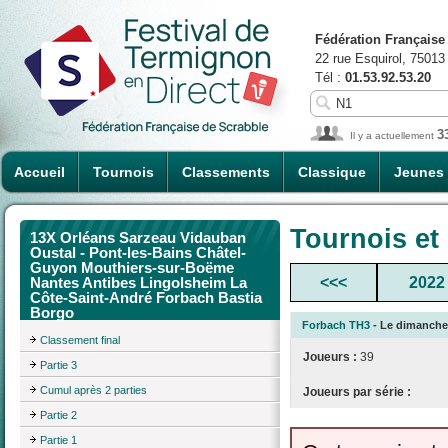
Fédération Française
22 rue Esquirol, 75013
Tél :
01.53.92.53.20
3
Il y a actuellement
Accueil
Tournois
Classements
Classique
Jeunes
Tournois et
13X Orléans Sarzeau Vidauban
Oustal - Pont-les-Bains Châtel-
Guyon Mouthiers-sur-Boëme
<<<
2022
Nantes Antibes Lingolsheim La
Côte-Saint-André Forbach Bastia
Borgo
Forbach TH3
- Le dimanche 
Classement final
Joueurs :
39
Partie 3
Cumul après 2 parties
Joueurs par série :
Partie 2
Partie 1