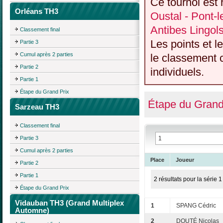
Ce tournoi est 
Orléans TH3
Oustal - Pont-
Antibes Lingol
Classement final
Les points et l
Partie 3
Cumul après 2 parties
le classement c
Partie 2
individuels.
Partie 1
Étape du Grand Prix
Étape du Grand
Sarzeau TH3
Classement final
Partie 3
Cumul après 2 parties
Place
Joueur
Partie 2
Partie 1
2 résultats pour la série 1
Étape du Grand Prix
Vidauban TH3 (Grand Multiplex
1
SPANG Cédric
Automne)
2
DOUTÉ Nicolas