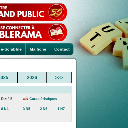
e-Scrabble
Ma fiche
Contact
2025
2026
>>>
Caractéristiques
D =
2.5
8 N4
3 N5
2 N6
1 N7