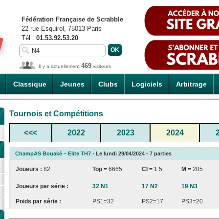
Fédération Française de Scrabble
22 rue Esquirol, 75013 Paris
Tél :
01.53.92.53.20
469
Il y a actuellement
visiteurs
Classique
Jeunes
Clubs
Logiciels
Arbitrage
Tournois et Compétitions
<<<
2022
2023
2024
ChampAS Bouaké – Elite TH7
- Le lundi 29/04/2024 - 7 parties
Joueurs :
82
Top =
6665
CI
=
1.5
M =
205
Joueurs par série :
32 N1
17 N2
19 N3
Poids par série :
PS1=32
PS2=17
PS3=20