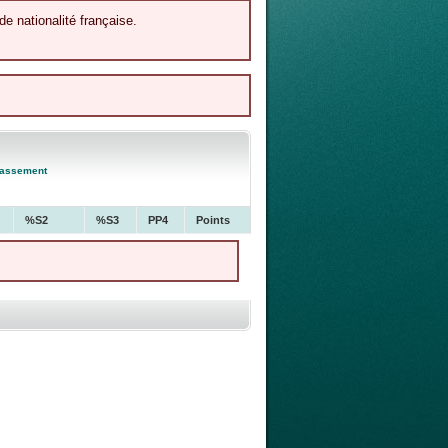
de nationalité française.
lassement
%S2
%S3
PP4
Points