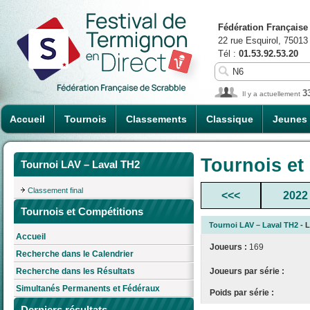
Fédération Française
22 rue Esquirol, 75013
Tél :
01.53.92.53.20
3
Il y a actuellement
Accueil
Tournois
Classements
Classique
Jeunes
Tournois et
Tournoi LAV – Laval TH2
Classement final
<<<
2022
Tournois et Compétitions
Tournoi LAV – Laval TH2
- L
Accueil
Joueurs :
169
Recherche dans le Calendrier
Joueurs par série :
Recherche dans les Résultats
Simultanés Permanents et Fédéraux
Poids par série :
Derniers résultats