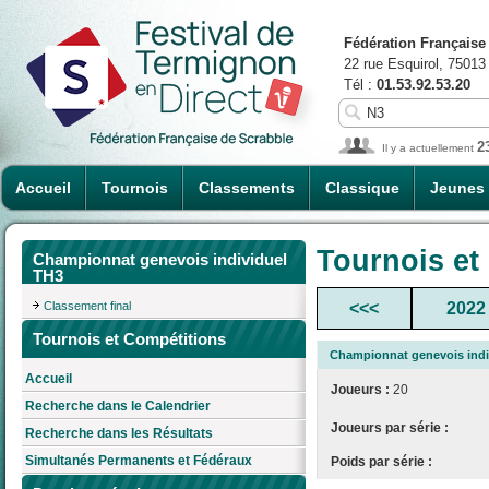
Fédération Française
22 rue Esquirol, 75013
Tél :
01.53.92.53.20
2
Il y a actuellement
Accueil
Tournois
Classements
Classique
Jeunes
Tournois et
Championnat genevois individuel
TH3
Classement final
<<<
2022
Tournois et Compétitions
Championnat genevois indi
Accueil
Joueurs :
20
Recherche dans le Calendrier
Joueurs par série :
Recherche dans les Résultats
Simultanés Permanents et Fédéraux
Poids par série :