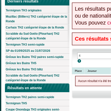
Derniers résultats
Les résultats p
Termignon TH3 originales
ou de nationali
Muzillac (Billiers) TH2 catégoriel étape de la
Ronde
Vous pouvez
c
Carhaix TH2 catégoriel étape de la Ronde
Scrabble du Sud Goëlo (Plourhan) TH2
Ces résultats
catégoriel étape de la Ronde
Termignon TH3 semi-rapide
SP du 01/09/2025 au 31/07/2026
Gréoux les Bains TH2 paires semi-rapide
Gréoux les Bains TH5
Gréoux les Bains TH3 blitz
Place
Joueur
Scrabble du Sud Goëlo (Plourhan) TH2
catégoriel étape de la Ronde
Aucun résultat n'a été tr
Résultats en attente
Termignon TH2 paires semi-rapide
Termignon TH5
Coupe Onondaga TH3 originales semi-