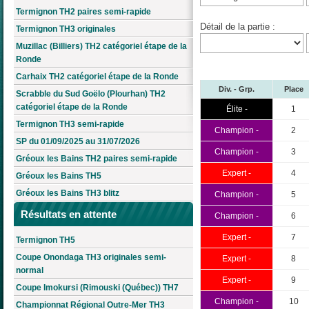
Termignon TH2 paires semi-rapide
Détail de la partie :
Termignon TH3 originales
Muzillac (Billiers) TH2 catégoriel étape de la
Ronde
Carhaix TH2 catégoriel étape de la Ronde
Div. - Grp.
Place
Scrabble du Sud Goëlo (Plourhan) TH2
catégoriel étape de la Ronde
Élite -
1
Termignon TH3 semi-rapide
Champion -
2
SP du 01/09/2025 au 31/07/2026
Champion -
3
Gréoux les Bains TH2 paires semi-rapide
Expert -
4
Gréoux les Bains TH5
Gréoux les Bains TH3 blitz
Champion -
5
Résultats en attente
Champion -
6
Expert -
7
Termignon TH5
Coupe Onondaga TH3 originales semi-
Expert -
8
normal
Expert -
9
Coupe Imokursi (Rimouski (Québec)) TH7
Champion -
10
Championnat Régional Outre-Mer TH3