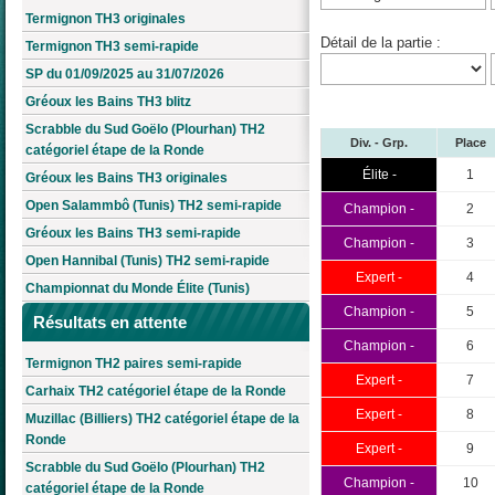
Termignon TH3 originales
Détail de la partie :
Termignon TH3 semi-rapide
SP du 01/09/2025 au 31/07/2026
Gréoux les Bains TH3 blitz
Scrabble du Sud Goëlo (Plourhan) TH2
Div. - Grp.
Place
catégoriel étape de la Ronde
Élite -
1
Gréoux les Bains TH3 originales
Open Salammbô (Tunis) TH2 semi-rapide
Champion -
2
Gréoux les Bains TH3 semi-rapide
Champion -
3
Open Hannibal (Tunis) TH2 semi-rapide
Expert -
4
Championnat du Monde Élite (Tunis)
Champion -
5
Résultats en attente
Champion -
6
Termignon TH2 paires semi-rapide
Expert -
7
Carhaix TH2 catégoriel étape de la Ronde
Expert -
8
Muzillac (Billiers) TH2 catégoriel étape de la
Ronde
Expert -
9
Scrabble du Sud Goëlo (Plourhan) TH2
Champion -
10
catégoriel étape de la Ronde