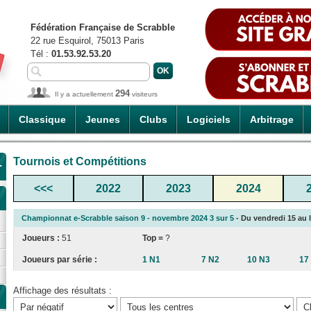
Fédération Française de Scrabble
22 rue Esquirol, 75013 Paris
Tél :
01.53.92.53.20
294
Il y a actuellement
visiteurs
Classique
Jeunes
Clubs
Logiciels
Arbitrage
Tournois et Compétitions
-
<<<
2022
2023
2024
Championnat e-Scrabble saison 9 - novembre 2024 3 sur 5
- Du vendredi 15 au l
Joueurs :
51
Top =
?
Joueurs par série :
1 N1
7 N2
10 N3
17
Affichage des résultats :