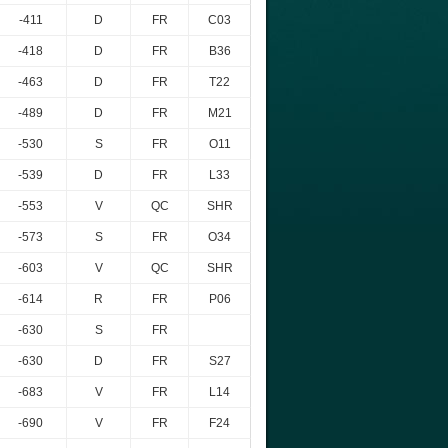
-411
D
FR
C03
-418
D
FR
B36
-463
D
FR
T22
-489
D
FR
M21
-530
S
FR
O11
-539
D
FR
L33
-553
V
QC
SHR
-573
S
FR
O34
-603
V
QC
SHR
-614
R
FR
P06
-630
S
FR
-630
D
FR
S27
-683
V
FR
L14
-690
V
FR
F24