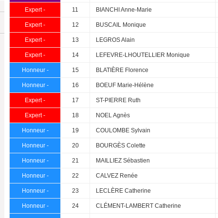
Expert -
11
BIANCHI Anne-Marie
Expert -
12
BUSCAIL Monique
Expert -
13
LEGROS Alain
Expert -
14
LEFEVRE-LHOUTELLIER Monique
Honneur -
15
BLATIÈRE Florence
Honneur -
16
BOEUF Marie-Hélène
Expert -
17
ST-PIERRE Ruth
Expert -
18
NOEL Agnès
Honneur -
19
COULOMBE Sylvain
Honneur -
20
BOURGÈS Colette
Honneur -
21
MAILLIEZ Sébastien
Honneur -
22
CALVEZ Renée
Honneur -
23
LECLÈRE Catherine
Honneur -
24
CLÉMENT-LAMBERT Catherine