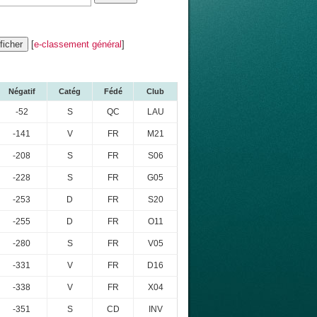
[
e-classement général
]
Négatif
Catég
Fédé
Club
-52
S
QC
LAU
-141
V
FR
M21
-208
S
FR
S06
-228
S
FR
G05
-253
D
FR
S20
-255
D
FR
O11
-280
S
FR
V05
-331
V
FR
D16
-338
V
FR
X04
-351
S
CD
INV