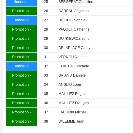
Honneur -
25
BERGERAT Christine
Promotion -
26
DAREAU Angelina
Honneur -
27
BIGORIE Sophie
Promotion -
28
PAQUET Catherine
Promotion -
29
DUTKIEWICZ Irène
Promotion -
30
DELAPLACE Cathy
Promotion -
31
VERNOU Nadine
Honneur -
32
CHATEAU Michèle
Promotion -
33
BRIAND Danièle
Promotion -
34
ANGLIO Léon
Promotion -
35
MAILLIEZ Brigitte
Promotion -
36
MAILLIEZ François
Promotion -
37
LACROIX Michel
Promotion -
38
WILEMME Jean