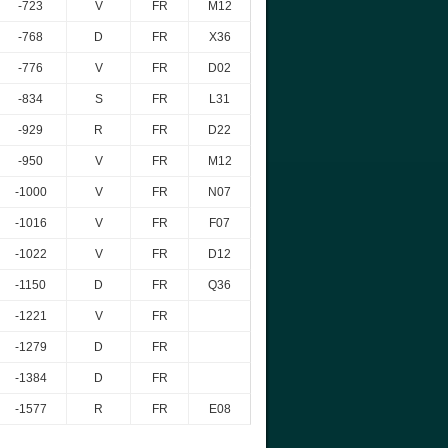
-723
V
FR
M12
-768
D
FR
X36
-776
V
FR
D02
-834
S
FR
L31
-929
R
FR
D22
-950
V
FR
M12
-1000
V
FR
N07
-1016
V
FR
F07
-1022
V
FR
D12
-1150
D
FR
Q36
-1221
V
FR
-1279
D
FR
-1384
D
FR
-1577
R
FR
E08