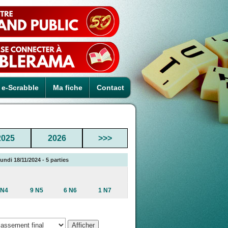
e-Scrabble
Ma fiche
Contact
2025
2026
>>>
undi 18/11/2024 - 5 parties
 N4
9 N5
6 N6
1 N7