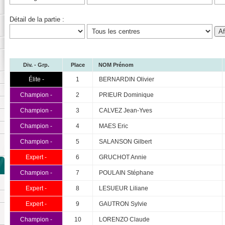
Détail de la partie :
Div. - Grp.
Place
NOM Prénom
Élite -
1
BERNARDIN Olivier
Champion -
2
PRIEUR Dominique
Champion -
3
CALVEZ Jean-Yves
Champion -
4
MAES Eric
Champion -
5
SALANSON Gilbert
Expert -
6
GRUCHOT Annie
Champion -
7
POULAIN Stéphane
Expert -
8
LESUEUR Liliane
Expert -
9
GAUTRON Sylvie
Champion -
10
LORENZO Claude