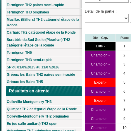
Termignon TH2 paires semi-rapide
Détail de la partie :
Termignon TH3 originales
Muzillac (Billiers) TH2 catégoriel étape de la
Ronde
Carhaix TH2 catégoriel étape de la Ronde
Div. - Grp.
Place
Scrabble du Sud Goëlo (Plourhan) TH2
catégoriel étape de la Ronde
Élite -
1
Termignon TH5
Champion -
2
Termignon TH3 semi-rapide
Champion -
3
SP du 01/09/2025 au 31/07/2026
Champion -
4
Gréoux les Bains TH2 paires semi-rapide
Gréoux les Bains TH5
Expert -
5
Résultats en attente
Champion -
6
Expert -
7
Colleville-Montgomery TH3
Quimper TH2 catégoriel étape de la Ronde
Champion -
8
Colleville-Montgomery TH2 originales
Champion -
9
Eu (eu salle audiard) TH2 open
Champion -
10
Valentigney TH7 originales normal + semi-