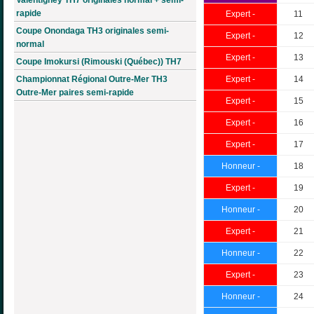
rapide
Expert -
11
Coupe Onondaga TH3 originales semi-
Expert -
12
normal
Expert -
13
Coupe Imokursi (Rimouski (Québec)) TH7
Championnat Régional Outre-Mer TH3
Expert -
14
Outre-Mer paires semi-rapide
Expert -
15
Expert -
16
Expert -
17
Honneur -
18
Expert -
19
Honneur -
20
Expert -
21
Honneur -
22
Expert -
23
Honneur -
24