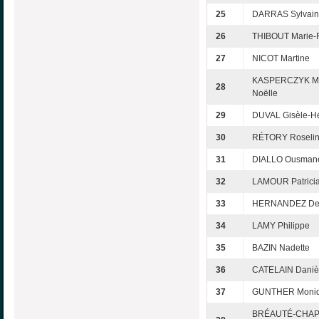
25
DARRAS Sylvai
26
THIBOUT Marie-
27
NICOT Martine
KASPERCZYK Ma
28
Noëlle
29
DUVAL Gisèle-H
30
RÉTORY Roseli
31
DIALLO Ousmane
32
LAMOUR Patrici
33
HERNANDEZ De
34
LAMY Philippe
35
BAZIN Nadette
36
CATELAIN Daniè
37
GUNTHER Moni
BRÉAUTÉ-CHA