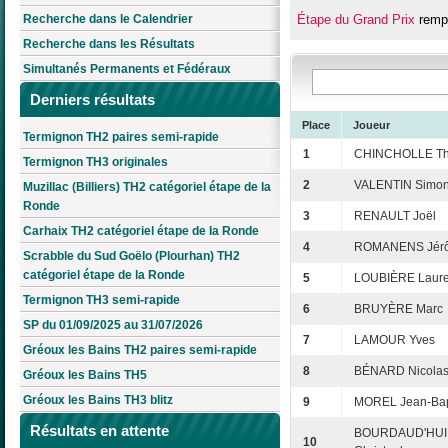
Recherche dans le Calendrier
Étape du Grand Prix
rempo
Recherche dans les Résultats
Simultanés Permanents et Fédéraux
Derniers résultats
Place
Joueur
Termignon TH2 paires semi-rapide
1
CHINCHOLLE Thi
Termignon TH3 originales
2
VALENTIN Simo
Muzillac (Billiers) TH2 catégoriel étape de la
Ronde
3
RENAULT Joël
Carhaix TH2 catégoriel étape de la Ronde
4
ROMANENS Jér
Scrabble du Sud Goëlo (Plourhan) TH2
catégoriel étape de la Ronde
5
LOUBIÈRE Laure
Termignon TH3 semi-rapide
6
BRUYÈRE Marc
SP du 01/09/2025 au 31/07/2026
7
LAMOUR Yves
Gréoux les Bains TH2 paires semi-rapide
8
BÉNARD Nicola
Gréoux les Bains TH5
Gréoux les Bains TH3 blitz
9
MOREL Jean-Bap
Résultats en attente
BOURDAUD'HUI
10