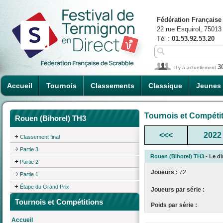
Fédération Française
22 rue Esquirol, 75013
Tél :
01.53.92.53.20
3
Il y a actuellement
Accueil
Tournois
Classements
Classique
Jeunes
Tournois et Compéti
Rouen (Bihorel) TH3
<<<
2022
Classement final
Partie 3
Rouen (Bihorel) TH3
- Le di
Partie 2
Joueurs :
72
Partie 1
Étape du Grand Prix
Joueurs par série :
Tournois et Compétitions
Poids par série :
Accueil