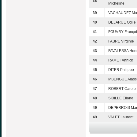
38
Micheline
39
VACHAUDEZ Mo
40
DELARUE Odile
41
FOUVRY Françoi
42
FABRE Virginie
43
FAVALESSA Henri
44
RAMET Annick
45
DITER Philippe
46
MBENGUE Alass
47
ROBERT Carole
48
SIBILLE Eliane
49
DEPERROIS Mar
49
VALET Laurent