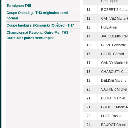
Christophe
Termignon TH5
11
ROBERT Stépha
Coupe Onondaga TH3 originales semi-
normal
12
CANIVEZ Marie-F
Coupe Imokursi (Rimouski (Québec)) TH7
13
HUE Alain
Championnat Régional Outre-Mer TH3
14
JACQUEMIN Ré
Outre-Mer paires semi-rapide
15
GOIZET Annette
16
HOURI Gérard
17
GANDY Marie-H
18
CHABOUTY Clau
19
DELIME Martine
20
SAUTIER Michel
21
DUTOT Mathieu
21
GROULT Marie-N
23
LUCE Rosita
24
BAUDOT Chanta