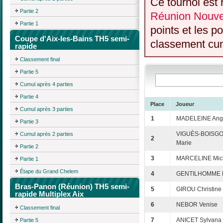
Ce tournoi est 
Partie 2
Réunion Nouvel
Partie 1
points et les p
Coupe d'Aix-les-Bains TH5 semi-
classement cumu
rapide
Classement final
Partie 5
Cumul après 4 parties
Partie 4
Place
Joueur
Cumul après 3 parties
1
MADELEINE Ang
Partie 3
VIGUÈS-BOISGO
Cumul après 2 parties
2
Marie
Partie 2
3
MARCELINE Mic
Partie 1
Étape du Grand Chelem
4
GENTILHOMME M
Bras-Panon (Réunion) TH5 semi-
5
GIROU Christine
rapide Multiplex Aix
6
NEBOR Venise
Classement final
7
ANICET Sylvana
Partie 5