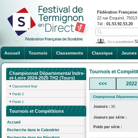
Fédération Française
22 rue Esquirol, 75013
Tél :
01.53.92.53.20
5
Il y a actuellement
Accueil
Tournois
Classements
Classique
Jeunes
Tournois et Compéti
Championnat Départemental Indre-
et-Loire 2024-2025 TH2 (Tours)
<<<
2022
Classement final
Partie 2
Championnat Départemental 
Partie 1
Joueurs :
36
Tournois et Compétitions
Joueurs par série :
Accueil
Poids par série :
Recherche dans le Calendrier
Recherche dans les Résultats