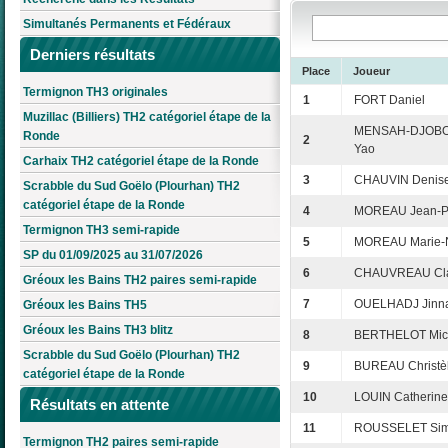
Simultanés Permanents et Fédéraux
Derniers résultats
Place
Joueur
Termignon TH3 originales
1
FORT Daniel
Muzillac (Billiers) TH2 catégoriel étape de la
MENSAH-DJOBO
Ronde
2
Yao
Carhaix TH2 catégoriel étape de la Ronde
3
CHAUVIN Denis
Scrabble du Sud Goëlo (Plourhan) TH2
catégoriel étape de la Ronde
4
MOREAU Jean-Pi
Termignon TH3 semi-rapide
5
MOREAU Marie-N
SP du 01/09/2025 au 31/07/2026
6
CHAUVREAU Cl
Gréoux les Bains TH2 paires semi-rapide
7
OUELHADJ Jinn
Gréoux les Bains TH5
Gréoux les Bains TH3 blitz
8
BERTHELOT Mic
Scrabble du Sud Goëlo (Plourhan) TH2
9
BUREAU Christè
catégoriel étape de la Ronde
10
LOUIN Catherine
Résultats en attente
11
ROUSSELET Si
Termignon TH2 paires semi-rapide