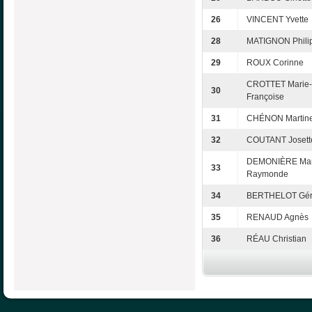
26
VINCENT Yvette
28
MATIGNON Phili
29
ROUX Corinne
CROTTET Marie-
30
Françoise
31
CHÉNON Martin
32
COUTANT Josett
DEMONIÈRE Mar
33
Raymonde
34
BERTHELOT Gér
35
RENAUD Agnès
36
RÉAU Christian