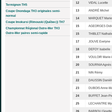
12
VIDAL Lucette
Termignon TH5
13
ANDRÉ Michel
Coupe Onondaga TH3 originales semi-
normal
14
MARQUET Marie-
Coupe Imokursi (Rimouski (Québec)) TH7
15
AGEORGES Didi
Championnat Régional Outre-Mer TH3
Outre-Mer paires semi-rapide
15
THIBLET Nathali
17
JOUVE Evelyne
18
DEFOY Isabelle
19
VOULOIR Marie-
20
SOURNIA Agnès
21
NIN Rémy
22
DAUSSIN Danièl
23
DUBOIS Anne-Ma
24
BUFFET Jean-Pi
25
LECHANTRE My
26
BARBOU Ginette