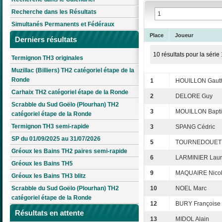
Recherche dans les Résultats
Simultanés Permanents et Fédéraux
Place
Joueur
Derniers résultats
10 résultats pour la série 
Termignon TH3 originales
Muzillac (Billiers) TH2 catégoriel étape de la
Ronde
1
HOUILLON Gauth
Carhaix TH2 catégoriel étape de la Ronde
2
DELORE Guy
Scrabble du Sud Goëlo (Plourhan) TH2
3
MOUILLON Bapti
catégoriel étape de la Ronde
Termignon TH3 semi-rapide
3
SPANG Cédric
SP du 01/09/2025 au 31/07/2026
5
TOURNEDOUET C
Gréoux les Bains TH2 paires semi-rapide
6
LARMINIER Laur
Gréoux les Bains TH5
9
MAQUAIRE Nico
Gréoux les Bains TH3 blitz
Scrabble du Sud Goëlo (Plourhan) TH2
10
NOEL Marc
catégoriel étape de la Ronde
12
BURY Françoise
Résultats en attente
13
MIDOL Alain