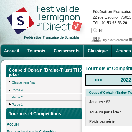
Fédération Française
22 rue Esquirol, 75013
Tél :
01.53.92.53.20
9
Il y a actuellement
Accueil
Tournois
Classements
Classique
Jeunes
Tournois et Compéti
Coupe d'Ophain (Braine-Trust) TH3
joker
<<<
2022
Classement final
Partie 3
Coupe d'Ophain (Braine-Tru
Partie 2
Joueurs :
82
Partie 1
Joueurs par série :
Tournois et Compétitions
Poids par série :
Accueil
Recherche dans le Calendrier