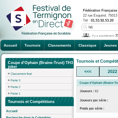
Fédération Française
22 rue Esquirol, 75013
Tél :
01.53.92.53.20
3
Il y a actuellement
Accueil
Tournois
Classements
Classique
Jeunes
Tournois et Compéti
Coupe d'Ophain (Braine-Trust) TH3
joker
<<<
2022
Classement final
Partie 3
Coupe d'Ophain (Braine-Tru
Partie 2
Joueurs :
82
Partie 1
Joueurs par série :
Tournois et Compétitions
Poids par série :
Accueil
Recherche dans le Calendrier