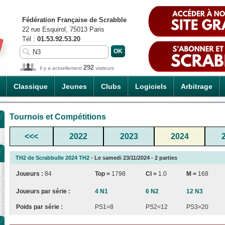
Fédération Française de Scrabble
22 rue Esquirol, 75013 Paris
Tél :
01.53.92.53.20
292
Il y a actuellement
visiteurs
Classique
Jeunes
Clubs
Logiciels
Arbitrage
Tournois et Compétitions
<<<
2022
2023
2024
TH2 de Scrabbulle 2024 TH2
- Le samedi 23/11/2024 - 2 parties
Joueurs :
84
Top =
1798
CI
=
1.0
M =
168
Joueurs par série :
4 N1
6 N2
12 N3
Poids par série :
PS1=8
PS2=12
PS3=20