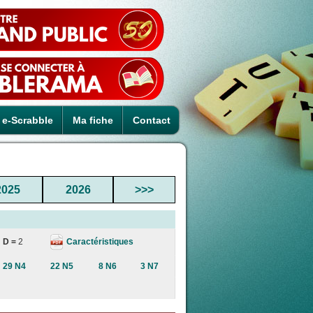
e-Scrabble
Ma fiche
Contact
2025
2026
>>>
Caractéristiques
D =
2
29 N4
22 N5
8 N6
3 N7