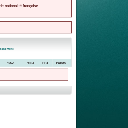
de nationalité française.
lassement
%S2
%S3
PP4
Points