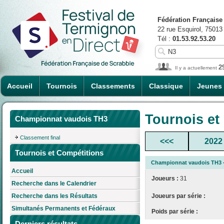
Fédération Française
22 rue Esquirol, 75013
Tél :
01.53.92.53.20
2
Il y a actuellement
Accueil
Tournois
Classements
Classique
Jeunes
Tournois et
Championnat vaudois TH3
Classement final
<<<
2022
Tournois et Compétitions
Championnat vaudois TH3
Accueil
Joueurs :
31
Recherche dans le Calendrier
Joueurs par série :
Recherche dans les Résultats
Simultanés Permanents et Fédéraux
Poids par série :
Derniers résultats