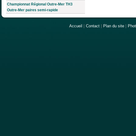
Championnat Régional Outre-Mer TH3
Outre-Mer paires semi-rapide
Accueil
|
Contact
|
Plan du site
|
Pho