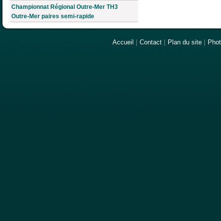
Championnat Régional Outre-Mer TH3
Outre-Mer paires semi-rapide
Accueil
|
Contact
|
Plan du site
|
Pho