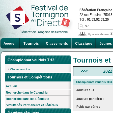
Fédération Française
22 rue Esquirol, 75013
Tél :
01.53.92.53.20
3
Il y a actuellement
Accueil
Tournois
Classements
Classique
Jeunes
Tournois et
Championnat vaudois TH3
Classement final
<<<
2022
Tournois et Compétitions
Championnat vaudois TH3
Accueil
Joueurs :
31
Recherche dans le Calendrier
Joueurs par série :
Recherche dans les Résultats
Simultanés Permanents et Fédéraux
Poids par série :
Derniers résultats