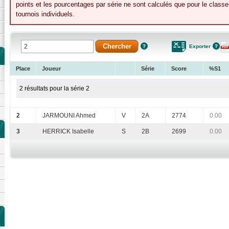
points et les pourcentages par série ne sont calculés que pour le class
tournois individuels.
Exporter
Place
Joueur
Série
Score
%S1
2 résultats pour la série 2
2
JARMOUNI Ahmed
V
2A
2774
0.00
3
HERRICK Isabelle
S
2B
2699
0.00