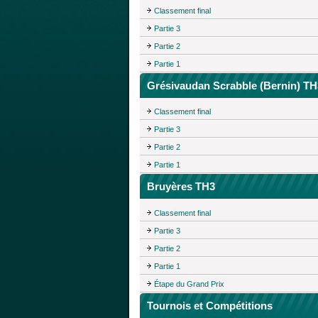
Classement final
Partie 3
Partie 2
Partie 1
Grésivaudan Scrabble (Bernin) TH
Classement final
Partie 3
Partie 2
Partie 1
Bruyères TH3
Classement final
Partie 3
Partie 2
Partie 1
Étape du Grand Prix
Tournois et Compétitions