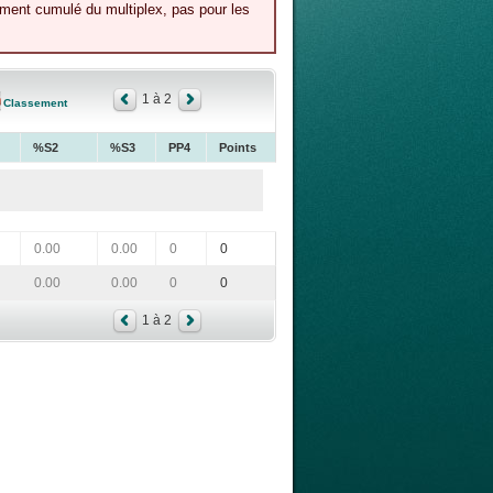
ement cumulé du multiplex, pas pour les
1 à 2
Classement
%S2
%S3
PP4
Points
0.00
0.00
0
0
0.00
0.00
0
0
1 à 2