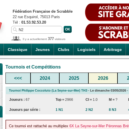
Fédération Française de Scrabble
22 rue Esquirol, 75013 Paris
Tél :
01.53.92.53.20
377
Il y a actuellement
visiteurs
Classique
Jeunes
Clubs
Logiciels
Arbitrage
Tournois et Compétitions
<<<
2024
2025
2026
Tournoi Philippe Coccoluto (La Seyne-sur-Mer) TH3
- Le dimanche 03/05/2026 - 
Joueurs :
67
Top =
2966
CI
=
1.0
M =
?
Joueurs par série :
1 N1
2 N2
8 N3
Ce tournoi est rattaché au multiplex
6X La Seyne-sur-Mer Péronnas Brét