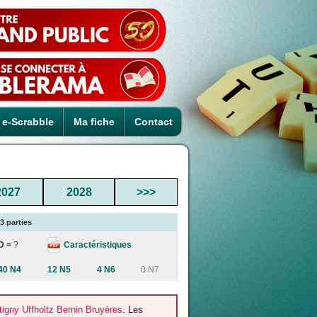
e-Scrabble
Ma fiche
Contact
2027
2028
>>>
3 parties
Caractéristiques
D =
?
40 N4
12 N5
4 N6
0 N7
igny Uffholtz Bernin Bruyères
. Les