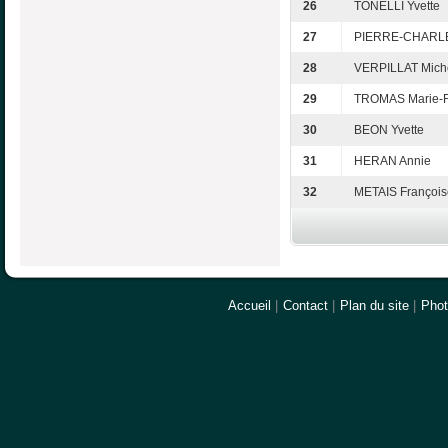
26
TONELLI Yvette
27
PIERRE-CHARLE
28
VERPILLAT Mich
29
TROMAS Marie-F
30
BEON Yvette
31
HERAN Annie
32
METAIS François
Accueil
|
Contact
|
Plan du site
|
Pho