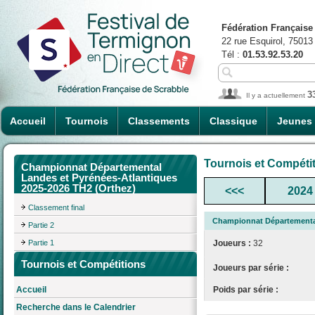
Fédération Française
22 rue Esquirol, 75013
Tél :
01.53.92.53.20
3
Il y a actuellement
Accueil
Tournois
Classements
Classique
Jeunes
Tournois et Compéti
Championnat Départemental
Landes et Pyrénées-Atlantiques
2025-2026 TH2 (Orthez)
<<<
2024
Classement final
Championnat Départemental
Partie 2
Partie 1
Joueurs :
32
Tournois et Compétitions
Joueurs par série :
Poids par série :
Accueil
Recherche dans le Calendrier