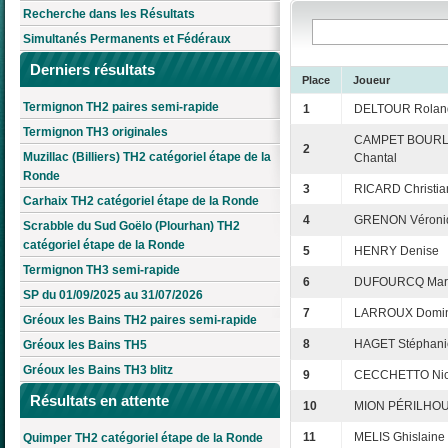
Recherche dans les Résultats
Simultanés Permanents et Fédéraux
Derniers résultats
Place
Joueur
Termignon TH2 paires semi-rapide
1
DELTOUR Rolan
Termignon TH3 originales
CAMPET BOURL
2
Muzillac (Billiers) TH2 catégoriel étape de la
Chantal
Ronde
3
RICARD Christia
Carhaix TH2 catégoriel étape de la Ronde
4
GRENON Véroni
Scrabble du Sud Goëlo (Plourhan) TH2
catégoriel étape de la Ronde
5
HENRY Denise
Termignon TH3 semi-rapide
6
DUFOURCQ Mari
SP du 01/09/2025 au 31/07/2026
7
LARROUX Domin
Gréoux les Bains TH2 paires semi-rapide
8
HAGET Stéphani
Gréoux les Bains TH5
Gréoux les Bains TH3 blitz
9
CECCHETTO Nic
Résultats en attente
10
MION PÉRILHOU
11
MELIS Ghislaine
Quimper TH2 catégoriel étape de la Ronde