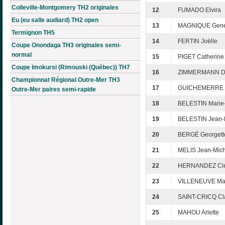
Colleville-Montgomery TH2 originales
12
FUMADO Elvira
Eu (eu salle audiard) TH2 open
13
MAGNIQUE Gene
Termignon TH5
14
FERTIN Joëlle
Coupe Onondaga TH3 originales semi-
normal
15
PIGET Catherine
Coupe Imokursi (Rimouski (Québec)) TH7
16
ZIMMERMANN Da
Championnat Régional Outre-Mer TH3
17
GUICHEMERRE 
Outre-Mer paires semi-rapide
18
BELESTIN Marie
19
BELESTIN Jean-P
20
BERGÉ Georgett
21
MELIS Jean-Mich
22
HERNANDEZ Clé
23
VILLENEUVE Mari
24
SAINT-CRICQ Cl
25
MAHOU Arlette