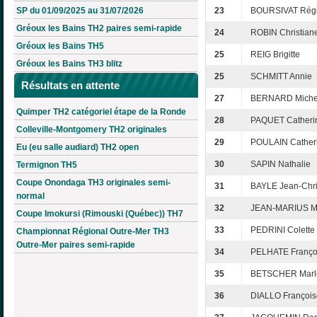
SP du 01/09/2025 au 31/07/2026
23
BOURSIVAT Rég
Gréoux les Bains TH2 paires semi-rapide
24
ROBIN Christian
Gréoux les Bains TH5
25
REIG Brigitte
Gréoux les Bains TH3 blitz
25
SCHMITT Annie
Résultats en attente
27
BERNARD Miche
Quimper TH2 catégoriel étape de la Ronde
28
PAQUET Catheri
Colleville-Montgomery TH2 originales
29
POULAIN Cather
Eu (eu salle audiard) TH2 open
30
SAPIN Nathalie
Termignon TH5
Coupe Onondaga TH3 originales semi-
31
BAYLE Jean-Chr
normal
32
JEAN-MARIUS M
Coupe Imokursi (Rimouski (Québec)) TH7
33
PEDRINI Colette
Championnat Régional Outre-Mer TH3
Outre-Mer paires semi-rapide
34
PELHATE Franço
35
BETSCHER Marl
36
DIALLO François