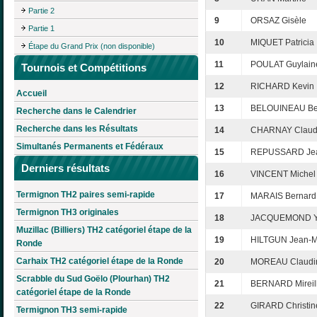
Partie 2
9
ORSAZ Gisèle
Partie 1
10
MIQUET Patricia
Étape du Grand Prix (non disponible)
11
POULAT Guylain
Tournois et Compétitions
12
RICHARD Kevin
Accueil
13
BELOUINEAU Be
Recherche dans le Calendrier
Recherche dans les Résultats
14
CHARNAY Clau
Simultanés Permanents et Fédéraux
15
REPUSSARD Jea
Derniers résultats
16
VINCENT Michel
Termignon TH2 paires semi-rapide
17
MARAIS Bernard
Termignon TH3 originales
18
JACQUEMOND Y
Muzillac (Billiers) TH2 catégoriel étape de la
19
HILTGUN Jean-M
Ronde
Carhaix TH2 catégoriel étape de la Ronde
20
MOREAU Claudi
Scrabble du Sud Goëlo (Plourhan) TH2
21
BERNARD Mireil
catégoriel étape de la Ronde
22
GIRARD Christin
Termignon TH3 semi-rapide