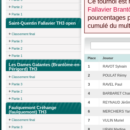
Ce tournoi est 
Partie 2
Fallavier Bran
Partie 1
pourcentages p
Saint-Quentin Fallavier TH3 open
cumulé du multi
Classement final
Partie 3
Partie 2
Partie 1
Place
Joueur
Les Dames Galantes (Brantôme-en-
1
RAVOT Sylvain
Périgord) TH3
2
POULAT Rémy
Classement final
Partie 3
3
RAVEL Paul
Partie 2
4
BARBARET Chan
Partie 1
4
REYNAUD Jérô
Faulquemont Créhange
(faulquemont) TH3
6
MERCHIERS Yan
Classement final
7
VULIN Muriel
Partie 3
8
URAN Martine