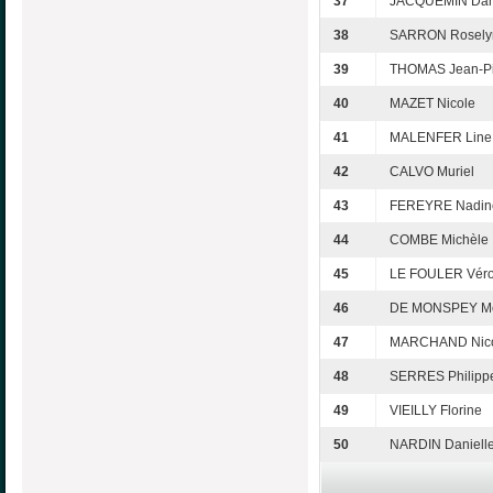
37
JACQUEMIN Dan
38
SARRON Rosely
39
THOMAS Jean-Pi
40
MAZET Nicole
41
MALENFER Line
42
CALVO Muriel
43
FEREYRE Nadin
44
COMBE Michèle
45
LE FOULER Véro
46
DE MONSPEY M
47
MARCHAND Nic
48
SERRES Philipp
49
VIEILLY Florine
50
NARDIN Daniell