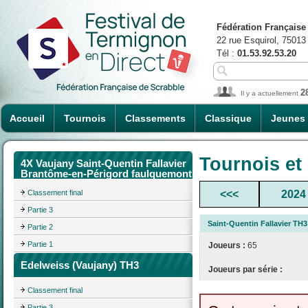
Fédération Française
22 rue Esquirol, 75013
Tél :
01.53.92.53.20
2
Il y a actuellement
Accueil
Tournois
Classements
Classique
Jeunes
Tournois et
4X Vaujany Saint-Quentin Fallavier
Brantôme-en-Périgord faulquemont
Classement final
<<<
2024
Partie 3
Saint-Quentin Fallavier TH
Partie 2
Partie 1
Joueurs :
65
Edelweiss (Vaujany) TH3
Joueurs par série :
Classement final
Partie 3