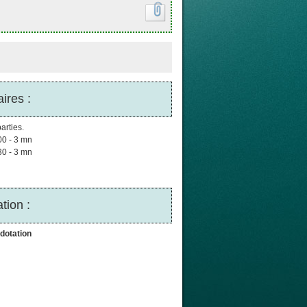
ires :
arties.
00 - 3 mn
30 - 3 mn
tion :
dotation