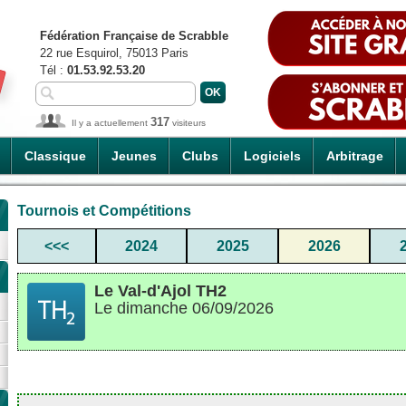
Fédération Française de Scrabble
22 rue Esquirol, 75013 Paris
Tél :
01.53.92.53.20
317
Il y a actuellement
visiteurs
Classique
Jeunes
Clubs
Logiciels
Arbitrage
Tournois et Compétitions
<<<
2024
2025
2026
Le Val-d'Ajol TH2
Le dimanche 06/09/2026