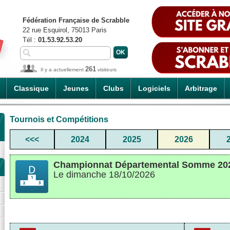
Fédération Française de Scrabble
22 rue Esquirol, 75013 Paris
Tél :
01.53.92.53.20
261
Il y a actuellement
visiteurs
Classique
Jeunes
Clubs
Logiciels
Arbitrage
Tournois et Compétitions
<<<
2024
2025
2026
Championnat Départemental Somme 2026
Le dimanche 18/10/2026