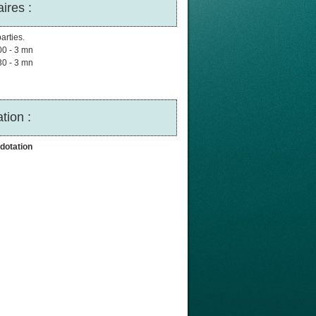
ires :
arties.
00 - 3 mn
30 - 3 mn
tion :
dotation