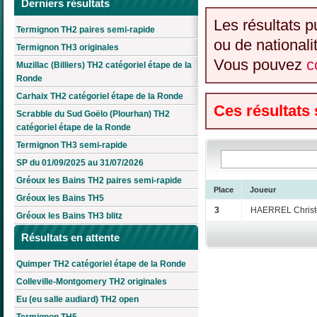
Derniers résultats
Les résultats p
Termignon TH2 paires semi-rapide
ou de nationali
Termignon TH3 originales
Vous pouvez
c
Muzillac (Billiers) TH2 catégoriel étape de la
Ronde
Carhaix TH2 catégoriel étape de la Ronde
Ces résultats
Scrabble du Sud Goëlo (Plourhan) TH2
catégoriel étape de la Ronde
Termignon TH3 semi-rapide
SP du 01/09/2025 au 31/07/2026
Gréoux les Bains TH2 paires semi-rapide
Place
Joueur
Gréoux les Bains TH5
3
HAERREL Chris
Gréoux les Bains TH3 blitz
Résultats en attente
Quimper TH2 catégoriel étape de la Ronde
Colleville-Montgomery TH2 originales
Eu (eu salle audiard) TH2 open
Termignon TH5