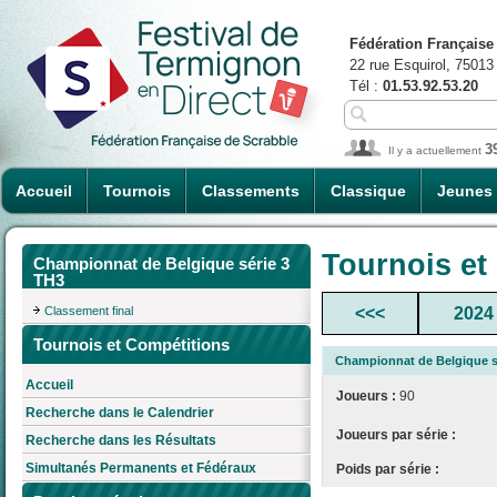
Fédération Française
22 rue Esquirol, 75013
Tél :
01.53.92.53.20
3
Il y a actuellement
Accueil
Tournois
Classements
Classique
Jeunes
Tournois et
Championnat de Belgique série 3
TH3
Classement final
<<<
2024
Tournois et Compétitions
Championnat de Belgique s
Accueil
Joueurs :
90
Recherche dans le Calendrier
Joueurs par série :
Recherche dans les Résultats
Simultanés Permanents et Fédéraux
Poids par série :