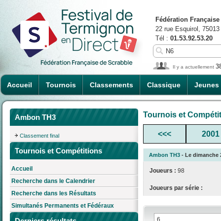
Fédération Française
22 rue Esquirol, 75013
Tél :
01.53.92.53.20
3
Il y a actuellement
Accueil
Tournois
Classements
Classique
Jeunes
Tournois et Compéti
Ambon TH3
<<<
2001
Classement final
Tournois et Compétitions
Ambon TH3
- Le dimanche 2
Accueil
Joueurs :
98
Recherche dans le Calendrier
Joueurs par série :
Recherche dans les Résultats
Simultanés Permanents et Fédéraux
Derniers résultats