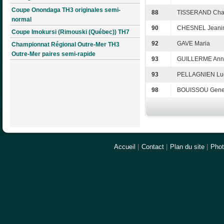
Coupe Onondaga TH3 originales semi-
88
TISSERAND Cha
normal
90
CHESNEL Jeani
Coupe Imokursi (Rimouski (Québec)) TH7
92
GAVE Maria
Championnat Régional Outre-Mer TH3
Outre-Mer paires semi-rapide
93
GUILLERME Anne
93
PELLAGNIEN Lu
98
BOUISSOU Gene
Accueil
|
Contact
|
Plan du site
|
Pho