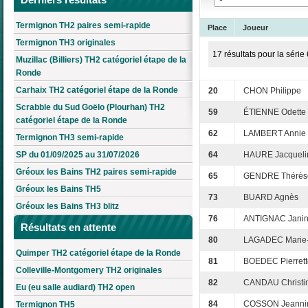
Termignon TH2 paires semi-rapide
Place
Joueur
Termignon TH3 originales
17 résultats pour la série 
Muzillac (Billiers) TH2 catégoriel étape de la
Ronde
Carhaix TH2 catégoriel étape de la Ronde
20
CHON Philippe
Scrabble du Sud Goëlo (Plourhan) TH2
59
ÉTIENNE Odette
catégoriel étape de la Ronde
62
LAMBERT Annie
Termignon TH3 semi-rapide
SP du 01/09/2025 au 31/07/2026
64
HAURE Jacqueli
Gréoux les Bains TH2 paires semi-rapide
65
GENDRE Thérès
Gréoux les Bains TH5
73
BUARD Agnès
Gréoux les Bains TH3 blitz
76
ANTIGNAC Jani
Résultats en attente
80
LAGADEC Marie-
Quimper TH2 catégoriel étape de la Ronde
81
BOEDEC Pierrett
Colleville-Montgomery TH2 originales
82
CANDAU Christi
Eu (eu salle audiard) TH2 open
84
COSSON Jeanni
Termignon TH5