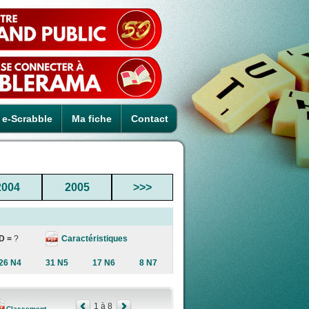
e-Scrabble
Ma fiche
Contact
2004
2005
>>>
Caractéristiques
D =
?
26 N4
31 N5
17 N6
8 N7
1 à 8
Classement