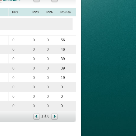
PP2
PP3
PP4
Points
0
0
0
56
0
0
0
46
0
0
0
39
0
0
0
39
0
0
0
19
0
0
0
0
0
0
0
0
0
0
0
0
1 à 8