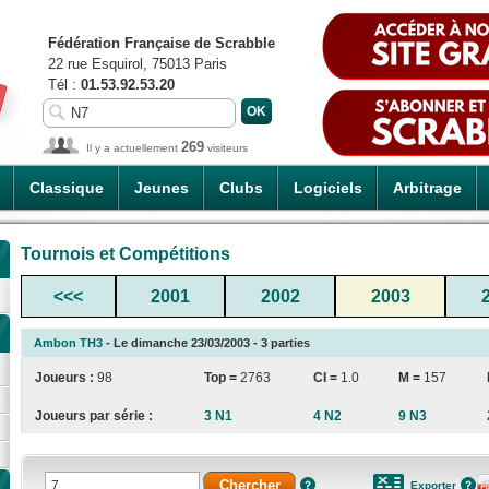
Fédération Française de Scrabble
22 rue Esquirol, 75013 Paris
Tél :
01.53.92.53.20
269
Il y a actuellement
visiteurs
Classique
Jeunes
Clubs
Logiciels
Arbitrage
Tournois et Compétitions
<<<
2001
2002
2003
Ambon TH3
- Le dimanche 23/03/2003 - 3 parties
Joueurs :
98
Top =
2763
CI
=
1.0
M =
157
Joueurs par série :
3 N1
4 N2
9 N3
Exporter