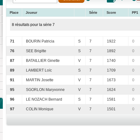
Place
Joueur
Série
Score
PP1
8 résultats pour la série 7
71
BOURIN Patricia
S
7
1922
0
76
SEE Brigitte
S
7
1892
0
87
BATAILLIER Ginette
V
7
1740
0
89
LAMBERT Loïc
S
7
1709
0
91
MARTIN Josette
V
7
1673
0
95
SGORLON Maryvonne
V
7
1624
0
96
LE NOZACH Bernard
S
7
1581
0
97
COLIN Monique
V
7
1501
0