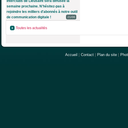
interclubs de Lieusaint sera diffusée la
semaine prochaine. N'hésitez-pas à
rejoindre les milliers d'abonnés à notre outil
de communication digitale !
21/06
Toutes les actualités
Accueil
|
Contact
|
Plan du site
|
Pho