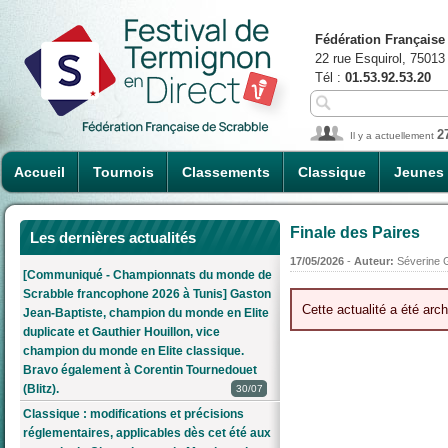
Fédération Française
22 rue Esquirol, 75013
Tél :
01.53.92.53.20
2
Il y a actuellement
Accueil
Tournois
Classements
Classique
Jeunes
Finale des Paires
Les dernières actualités
17/05/2026
-
Auteur:
Séverine 
[Communiqué - Championnats du monde de
Scrabble francophone 2026 à Tunis] Gaston
Cette actualité a été arch
Jean-Baptiste, champion du monde en Elite
duplicate et Gauthier Houillon, vice
champion du monde en Elite classique.
Bravo également à Corentin Tournedouet
(Blitz).
30/07
Classique : modifications et précisions
réglementaires, applicables dès cet été aux