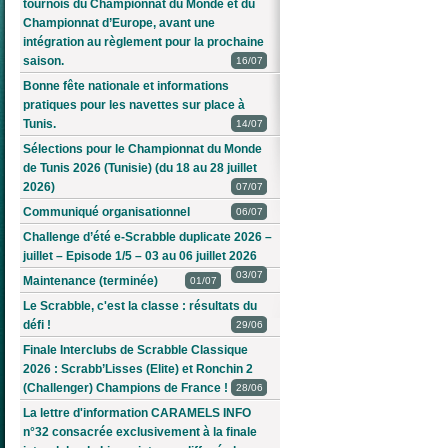
tournois du Championnat du Monde et du
Championnat d’Europe, avant une
intégration au règlement pour la prochaine
saison.
16/07
Bonne fête nationale et informations
pratiques pour les navettes sur place à
Tunis.
14/07
Sélections pour le Championnat du Monde
de Tunis 2026 (Tunisie) (du 18 au 28 juillet
2026)
07/07
Communiqué organisationnel
06/07
Challenge d’été e-Scrabble duplicate 2026 –
juillet – Episode 1/5 – 03 au 06 juillet 2026
03/07
Maintenance (terminée)
01/07
Le Scrabble, c'est la classe : résultats du
défi !
29/06
Finale Interclubs de Scrabble Classique
2026 : Scrabb’Lisses (Elite) et Ronchin 2
(Challenger) Champions de France !
28/06
La lettre d'information CARAMELS INFO
n°32 consacrée exclusivement à la finale