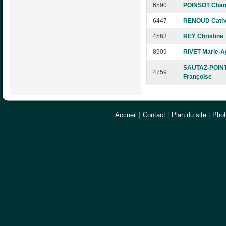
6590
POINSOT Chan
6447
RENOUD Cathe
4563
REY Christine
8909
RIVET Marie-A
SAUTAZ-POIN
4759
Françoise
Accueil
|
Contact
|
Plan du site
|
Pho