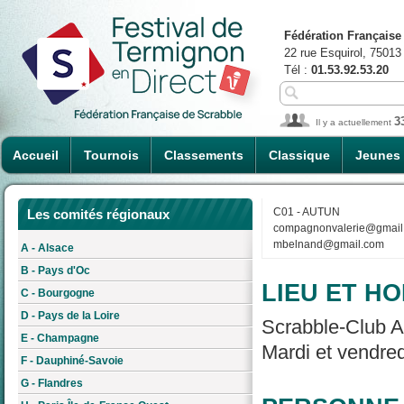
Fédération Française
22 rue Esquirol, 75013
Tél :
01.53.92.53.20
3
Il y a actuellement
Accueil
Tournois
Classements
Classique
Jeunes
C01 - AUTUN
Les comités régionaux
compagnonvalerie@gmail
mbelnand@gmail.com
A - Alsace
B - Pays d'Oc
LIEU ET HO
C - Bourgogne
D - Pays de la Loire
Scrabble-Club A
E - Champagne
Mardi et vendred
F - Dauphiné-Savoie
G - Flandres