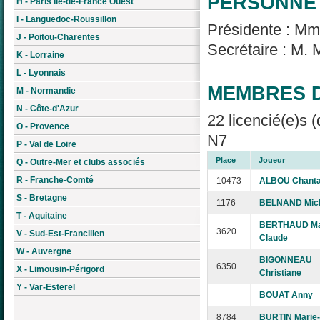
PERSONNE 
H - Paris Île-de-France Ouest
I - Languedoc-Roussillon
Présidente : M
J - Poitou-Charentes
Secrétaire : M.
K - Lorraine
L - Lyonnais
MEMBRES D
M - Normandie
N - Côte-d'Azur
22 licencié(e)s (
O - Provence
N7
P - Val de Loire
Place
Joueur
Q - Outre-Mer et clubs associés
R - Franche-Comté
10473
ALBOU Chanta
S - Bretagne
1176
BELNAND Mic
T - Aquitaine
BERTHAUD Ma
3620
V - Sud-Est-Francilien
Claude
W - Auvergne
BIGONNEAU
6350
X - Limousin-Périgord
Christiane
Y - Var-Esterel
BOUAT Anny
8784
BURTIN Marie