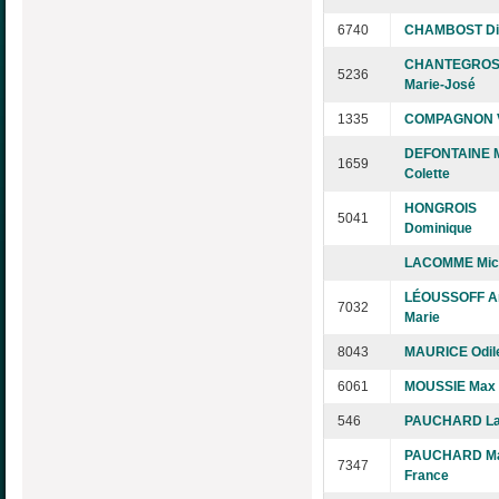
6740
CHAMBOST Di
CHANTEGRO
5236
Marie-José
1335
COMPAGNON V
DEFONTAINE M
1659
Colette
HONGROIS
5041
Dominique
LACOMME Mich
LÉOUSSOFF A
7032
Marie
8043
MAURICE Odil
6061
MOUSSIE Max
546
PAUCHARD La
PAUCHARD Ma
7347
France